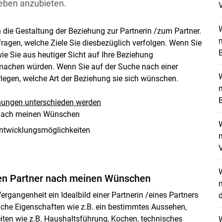
ieben anzubieten.
W
 die Gestaltung der Beziehung zur Partnerin /zum Partner.
m
fragen, welche Ziele Sie diesbezüglich verfolgen. Wenn Sie
ie Sie aus heutiger Sicht auf Ihre Beziehung
 machen würden. Wenn Sie auf der Suche nach einer
W
rlegen, welche Art der Beziehung sie sich wünschen.
m
B
ehungen unterschieden werden
r nach meinen Wünschen
W
Entwicklungsmöglichkeiten
m
W
inen Partner nach meinen Wünschen
m
rgangenheit ein Idealbild einer Partnerin /eines Partners
rliche Eigenschaften wie z.B. ein bestimmtes Aussehen,
eiten wie z.B. Haushaltsführung, Kochen, technisches
W