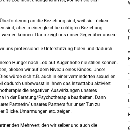
…
Überforderung an die Beziehung sind, weil sie Lücken
en sind, aber in einer gleichberechtigten Beziehung
G
t werden können. Dann zeigt uns unser Gegenüber unsere
r uns professionelle Unterstützung holen und dadurch
w
E
inneren Hunger nach Lob auf Augenhöhe nie stillen können.
den, blieben wir auf dem Niveau eines Kindes. Unser
J
Dies würde sich z.B. auch in einer verminderten sexuellen
il dadurch unbewusst in ihnen das Inzesttabu aktiviert
chotherapie die negativen Auswirkungen unseres
 in der Beratung/Psychotherapie bearbeiten. Dann
L
erer Partnerin/ unseres Partners für unser Tun zu
über Blicke, Umarmungen etc. zeigen.
rtner den Mehrwert, den wir selber und auch die