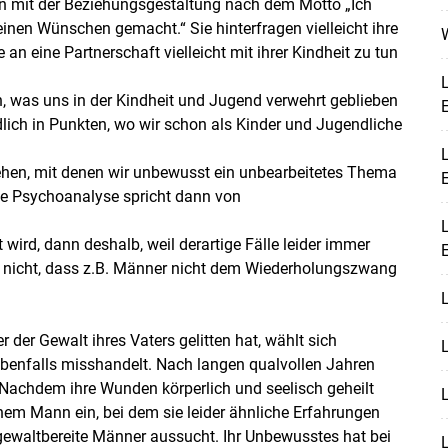
 mit der Beziehungsgestaltung nach dem Motto „Ich
inen Wünschen gemacht.“ Sie hinterfragen vielleicht ihre
W
an eine Partnerschaft vielleicht mit ihrer Kindheit zu tun
L
, was uns in der Kindheit und Jugend verwehrt geblieben
E
dlich in Punkten, wo wir schon als Kinder und Jugendliche
L
ehen, mit denen wir unbewusst ein unbearbeitetes Thema
ie Psychoanalyse spricht dann von
L
t wird, dann deshalb, weil derartige Fälle leider immer
E
r nicht, dass z.B. Männer nicht dem Wiederholungszwang
L
r der Gewalt ihres Vaters gelitten hat, wählt sich
L
 ebenfalls misshandelt. Nach langen qualvollen Jahren
. Nachdem ihre Wunden körperlich und seelisch geheilt
L
inem Mann ein, bei dem sie leider ähnliche Erfahrungen
 gewaltbereite Männer aussucht. Ihr Unbewusstes hat bei
L