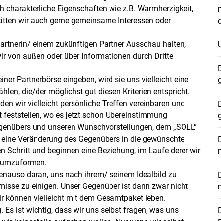
h charakterliche Eigenschaften wie z.B. Warmherzigkeit,
m
hätten wir auch gerne gemeinsame Interessen oder
artnerin/ einem zukünftigen Partner Ausschau halten,
 wir von außen oder über Informationen durch Dritte
D
ner Partnerbörse eingeben, wird sie uns vielleicht eine
g
len, die/der möglichst gut diesen Kriterien entspricht.
n wir vielleicht persönliche Treffen vereinbaren und
D
t feststellen, wo es jetzt schon Übereinstimmung
Gegenübers und unseren Wunschvorstellungen, dem „SOLL“
Skip to main content
ch eine Veränderung des Gegenübers in die gewünschte
en Schritt und beginnen eine Beziehung, im Laufe derer wir
m
h umzuformen.
 genauso daran, uns nach ihrem/ seinem Idealbild zu
misse zu einigen. Unser Gegenüber ist dann zwar nicht
m
r können vielleicht mit dem Gesamtpaket leben.
 Es ist wichtig, dass wir uns selbst fragen, was uns
D