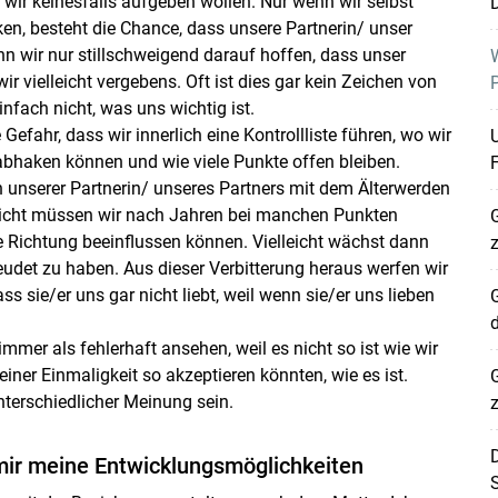
 wir keinesfalls aufgeben wollen. Nur wenn wir selbst
en, besteht die Chance, dass unsere Partnerin/ unser
n wir nur stillschweigend darauf hoffen, dass unser
W
 vielleicht vergebens. Oft ist dies gar kein Zeichen von
P
nfach nicht, was uns wichtig ist.
Gefahr, dass wir innerlich eine Kontrollliste führen, wo wir
t abhaken können und wie viele Punkte offen bleiben.
F
unserer Partnerin/ unseres Partners mit dem Älterwerden
lleicht müssen wir nach Jahren bei manchen Punkten
G
e Richtung beeinflussen können. Vielleicht wächst dann
z
rgeudet zu haben. Aus dieser Verbitterung heraus werfen wir
ss sie/er uns gar nicht liebt, weil wenn sie/er uns lieben
G
mer als fehlerhaft ansehen, weil es nicht so ist wie wir
einer Einmaligkeit so akzeptieren könnten, wie es ist.
G
terschiedlicher Meinung sein.
D
 mir meine Entwicklungsmöglichkeiten
S