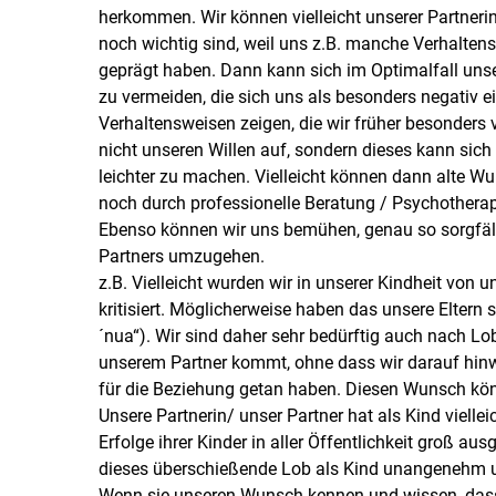
herkommen. Wir können vielleicht unserer Partneri
noch wichtig sind, weil uns z.B. manche Verhaltensw
geprägt haben. Dann kann sich im Optimalfall uns
zu vermeiden, die sich uns als besonders negativ e
Verhaltensweisen zeigen, die wir früher besonder
nicht unseren Willen auf, sondern dieses kann si
leichter zu machen. Vielleicht können dann alte Wun
noch durch professionelle Beratung / Psychotherap
Ebenso können wir uns bemühen, genau so sorgfälti
Partners umzugehen.
z.B. Vielleicht wurden wir in unserer Kindheit von un
kritisiert. Möglicherweise haben das unsere Eltern so
´nua“). Wir sind daher sehr bedürftig auch nach L
unserem Partner kommt, ohne dass wir darauf hinw
für die Beziehung getan haben. Diesen Wunsch kön
Unsere Partnerin/ unser Partner hat als Kind viellei
Erfolge ihrer Kinder in aller Öffentlichkeit groß au
dieses überschießende Lob als Kind unangenehm un
Wenn sie unseren Wunsch kennen und wissen, dass