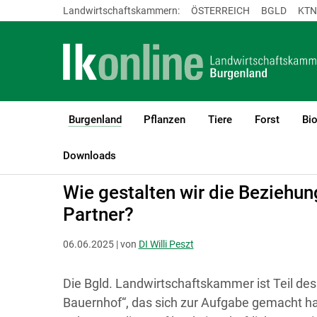
Landwirtschaftskammern:
ÖSTERREICH
BGLD
KTN
Burgenland
Pflanzen
Tiere
Forst
Bi
(current)1
LK Burgenland
Burgenland
Lebensqualität Bauernhof Burgenl
Downloads
Wie gestalten wir die Beziehun
Partner?
06.06.2025 | von
DI Willi Peszt
Die Bgld. Landwirtschaftskammer ist Teil de
Bauernhof“, das sich zur Aufgabe gemacht ha