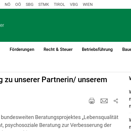
NÖ
OÖ
SBG
STMK
TIROL
VBG
WIEN
o
Förderungen
Recht & Steuer
Betriebsführung
Baue
and
g zu unserer Partnerin/ unserem
W
m
s bundesweiten Beratungsprojektes „Lebensqualität
W
t, psychosoziale Beratung zur Verbesserung der
m