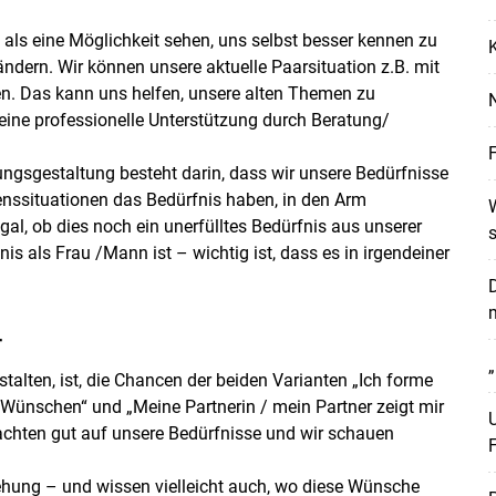
als eine Möglichkeit sehen, uns selbst besser kennen zu
K
ndern. Wir können unsere aktuelle Paarsituation z.B. mit
hen. Das kann uns helfen, unsere alten Themen zu
N
eine professionelle Unterstützung durch Beratung/
F
hungsgestaltung besteht darin, dass wir unsere Bedürfnisse
enssituationen das Bedürfnis haben, in den Arm
l, ob dies noch ein unerfülltes Bedürfnis aus unserer
s
 als Frau /Mann ist – wichtig ist, dass es in irgendeiner
r
„
talten, ist, die Chancen der beiden Varianten „Ich forme
Wünschen“ und „Meine Partnerin / mein Partner zeigt mir
U
achten gut auf unsere Bedürfnisse und wir schauen
F
hung – und wissen vielleicht auch, wo diese Wünsche