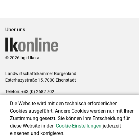
Über uns
© 2026 bgld.lko.at
Landwirtschaftskammer Burgenland
Esterhazystraße 15, 7000 Eisenstadt
Telefon: +43 (0) 2682 702
E-Mail:
presse@lk-bgld.at
Die Website wird mit den technisch erforderlichen
Impressum
|
Kontakt
|
Datenschutzerklärung
|
Barrierefreiheit
|
Cookies ausgeführt. Andere Cookies werden nur mit Ihrer
Cookie-Einstellungen
Zustimmung gesetzt. Sie können Ihre Entscheidung für
diese Website in den
Cookie-Einstellungen
jederzeit
einsehen und korrigieren.