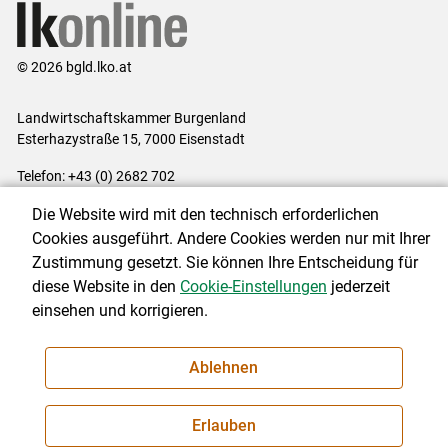
© 2026 bgld.lko.at
Landwirtschaftskammer Burgenland
Esterhazystraße 15, 7000 Eisenstadt
Telefon: +43 (0) 2682 702
E-Mail:
presse@lk-bgld.at
Die Website wird mit den technisch erforderlichen
Impressum
|
Kontakt
|
Datenschutzerklärung
|
Barrierefreiheit
|
Cookies ausgeführt. Andere Cookies werden nur mit Ihrer
Cookie-Einstellungen
Zustimmung gesetzt. Sie können Ihre Entscheidung für
diese Website in den
Cookie-Einstellungen
jederzeit
einsehen und korrigieren.
NEWSLETTER
Ablehnen
Erlauben