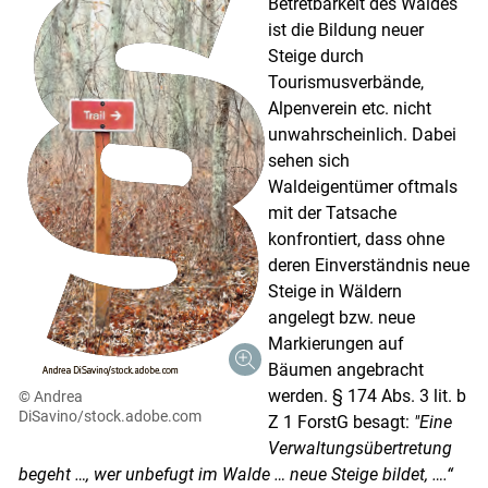
Betretbarkeit des Waldes
ist die Bildung neuer
Steige durch
Tourismusverbände,
Alpenverein etc. nicht
unwahrscheinlich. Dabei
sehen sich
Waldeigentümer oftmals
mit der Tatsache
konfrontiert, dass ohne
deren Einverständnis neue
Steige in Wäldern
angelegt bzw. neue
Markierungen auf
Bäumen angebracht
werden. § 174 Abs. 3 lit. b
© Andrea
DiSavino/stock.adobe.com
Z 1 ForstG besagt:
"Eine
Verwaltungsübertretung
begeht …, wer unbefugt im Walde … neue Steige bildet, ….“