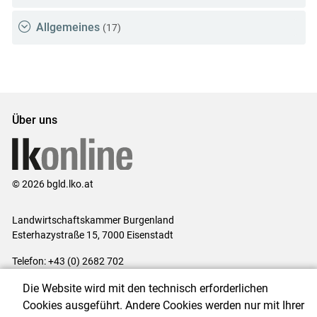
Allgemeines
(17)
Über uns
© 2026 bgld.lko.at
Landwirtschaftskammer Burgenland
Esterhazystraße 15, 7000 Eisenstadt
Telefon: +43 (0) 2682 702
E-Mail:
presse@lk-bgld.at
Die Website wird mit den technisch erforderlichen
Impressum
|
Kontakt
|
Datenschutzerklärung
|
Barrierefreiheit
|
Cookies ausgeführt. Andere Cookies werden nur mit Ihrer
Cookie-Einstellungen