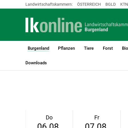
Landwirtschaftskammern:
ÖSTERREICH
BGLD
KTN
Burgenland
Pflanzen
Tiere
Forst
Bi
(current)1
LK Burgenland
Burgenland
Wetter
Downloads
Do
Fr
06.08.
07.08.