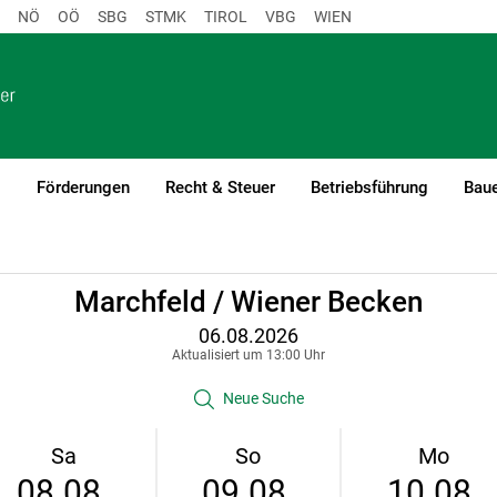
NÖ
OÖ
SBG
STMK
TIROL
VBG
WIEN
o
Förderungen
Recht & Steuer
Betriebsführung
Baue
Marchfeld / Wiener Becken
06.08.2026
Aktualisiert um 13:00 Uhr
Neue Suche
Sa
So
Mo
08.08.
09.08.
10.08.