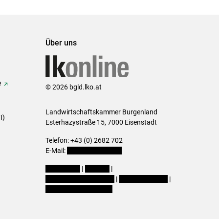
Über uns
e
© 2026 bgld.lko.at
Landwirtschaftskammer Burgenland
I)
Esterhazystraße 15, 7000 Eisenstadt
Telefon: +43 (0) 2682 702
E-Mail:
presse@lk-bgld.at
Impressum
|
Kontakt
|
Datenschutzerklärung
|
Barrierefreiheit
|
Cookie-Einstellungen