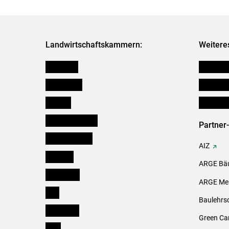
Landwirtschaftskammern:
Weitere
Österreich
Futtermit
Burgenland
Downloa
Kärnten
Initiativ
Niederösterreich
Partner
Oberösterreich
AIZ
Salzburg
ARGE Bäu
Steiermark
ARGE Mei
Tirol
Baulehrs
Vorarlberg
Green Ca
Wien