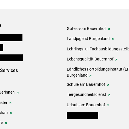
s
Gutes vom Bauernhof
tel-Plattform
Landjugend Burgenland
ds
Lehrlings- u. Fachausbildungsstell
en und Partner
Lebensqualität Bauernhof
Ländliches Fortbildungsinstitut (LF
-Services
Burgenland
Schule am Bauernhof
erinnen
Tiergesundheitsdienst
ster
Urlaub am Bauernhof
chau
warndienst.lko.at
re