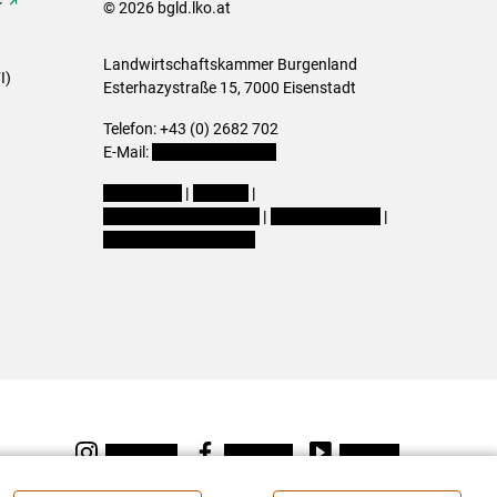
© 2026 bgld.lko.at
Landwirtschaftskammer Burgenland
I)
Esterhazystraße 15, 7000 Eisenstadt
Telefon: +43 (0) 2682 702
E-Mail:
presse@lk-bgld.at
Impressum
|
Kontakt
|
Datenschutzerklärung
|
Barrierefreiheit
|
Cookie-Einstellungen
Instagram
Facebook
Youtube