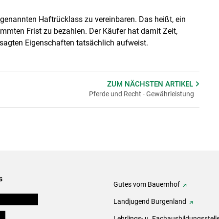
ogenannten Haftrücklass zu vereinbaren. Das heißt, ein
timmten Frist zu bezahlen. Der Käufer hat damit Zeit,
esagten Eigenschaften tatsächlich aufweist.
ZUM NÄCHSTEN
ARTIKEL
Pferde und Recht - Gewährleistung
s
Gutes vom Bauernhof
tel-Plattform
Landjugend Burgenland
ds
Lehrlings- u. Fachausbildungsstell