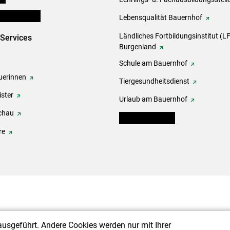
en und Partner
Lebensqualität Bauernhof
Ländliches Fortbildungsinstitut (LF
-Services
Burgenland
Schule am Bauernhof
erinnen
Tiergesundheitsdienst
ster
Urlaub am Bauernhof
chau
warndienst.lko.at
re
ausgeführt. Andere Cookies werden nur mit Ihrer