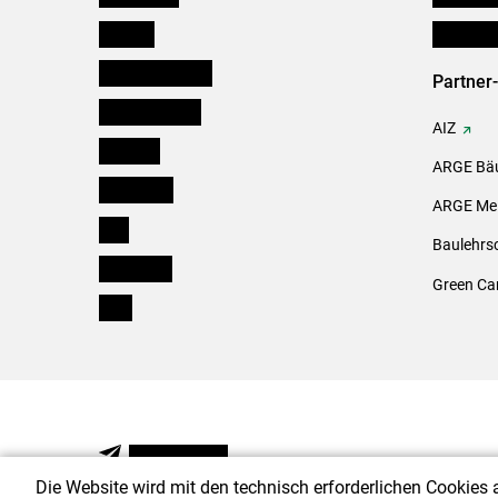
Kärnten
Initiativ
Niederösterreich
Partner
Oberösterreich
AIZ
Salzburg
ARGE Bäu
Steiermark
ARGE Mei
Tirol
Baulehrs
Vorarlberg
Green Ca
Wien
NEWSLETTER
Die Website wird mit den technisch erforderlichen Cookies 