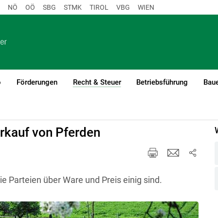
NÖ
OÖ
SBG
STMK
TIROL
VBG
WIEN
o
Förderungen
Recht & Steuer
Betriebsführung
Baue
(current)1
ng
Pferde und Recht
erkauf von Pferden
 Parteien über Ware und Preis einig sind.