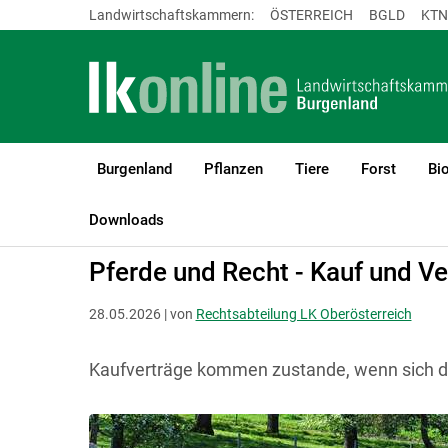
Landwirtschaftskammern:
ÖSTERREICH
BGLD
KTN
Burgenland
Pflanzen
Tiere
Forst
Bi
LK Burgenland
Recht & Steuer
Rechtsfragen zur Betriebsführu
Downloads
Pferde und Recht - Kauf und V
28.05.2026 | von
Rechtsabteilung LK Oberösterreich
Kaufverträge kommen zustande, wenn sich die