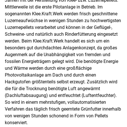
Jahren mit der Herstellung von Klee- bzw. Luzerne­pellets.
Mittlerweile ist die erste Pilotanlage in Betrieb. Im
sogenannten Klee.Kraft.Werk werden frisch geschnittene
Luzerneaufwüchse in wenigen Stunden zu hochwertigsten
Luzernepellets verarbeitet und können in der Geflügel-,
Schweine- und natürlich auch Rinderfütterung eingesetzt
werden. Beim Klee.Kraft.Werk handelt es sich um ein
besonders gut durchdachtes Anlagenkonzept, da großes
Augenmerk auf die Unabhängigkeit von fremden und
fossilen Energieträgern gelegt wird. Die benötigte Energie
und Wärme werden durch eine großflächige
Photovoltaikanlage am Dach und durch einen
Hackgutofen größtenteils selbst erzeugt. Zusätzlich wird
die für die Trocknung benötigte Luft angewärmt
(Dachluftabsaugung) und entfeuchtet (Luftentfeuchter).
So wird in einem mehrstufigen, vollautomatisierten
Verfahren das täglich frisch geerntete Grünfutter innerhalb
Skip to main content
von wenigen Stunden schonend in Form von Pellets
konserviert.