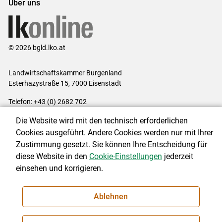
Über uns
© 2026 bgld.lko.at
Landwirtschaftskammer Burgenland
Esterhazystraße 15, 7000 Eisenstadt
Telefon: +43 (0) 2682 702
E-Mail:
presse@lk-bgld.at
Die Website wird mit den technisch erforderlichen
Impressum
|
Kontakt
|
Datenschutzerklärung
|
Barrierefreiheit
|
Cookies ausgeführt. Andere Cookies werden nur mit Ihrer
Cookie-Einstellungen
Zustimmung gesetzt. Sie können Ihre Entscheidung für
diese Website in den
Cookie-Einstellungen
jederzeit
einsehen und korrigieren.
NEWSLETTER
Ablehnen