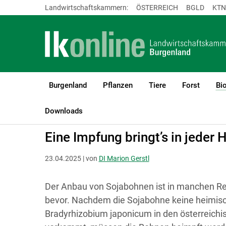
Landwirtschaftskammern:
ÖSTERREICH
BGLD
KTN
Burgenland
Pflanzen
Tiere
Forst
Bi
LK Burgenland
Bio
Biologischer Pflanzenbau
Ackerbau
Downloads
Eine Impfung bringt’s in jeder H
23.04.2025 | von
DI Marion Gerstl
Der Anbau von Sojabohnen ist in manchen Re
bevor. Nachdem die Sojabohne keine heimisc
Bradyrhizobium japonicum in den österreichi