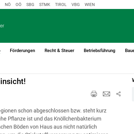
NÖ
OÖ
SBG
STMK
TIROL
VBG
WIEN
o
Förderungen
Recht & Steuer
Betriebsführung
Baue
(current)1
insicht!
gionen schon abgeschlossen bzw. steht kurz
he Pflanze ist und das Knöllchenbakterium
schen Böden von Haus aus nicht natürlich