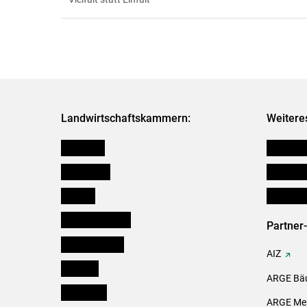
Landwirtschaftskammern:
Weitere
Österreich
Futtermit
Burgenland
Downloa
Kärnten
Initiativ
Niederösterreich
Partner
Oberösterreich
AIZ
Salzburg
ARGE Bäu
Steiermark
ARGE Mei