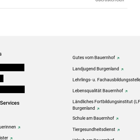
s
Gutes vom Bauernhof
tel-Plattform
Landjugend Burgenland
ds
Lehrlings- u. Fachausbildungsstell
en und Partner
Lebensqualität Bauernhof
Ländliches Fortbildungsinstitut (LF
-Services
Burgenland
Schule am Bauernhof
erinnen
Tiergesundheitsdienst
ster