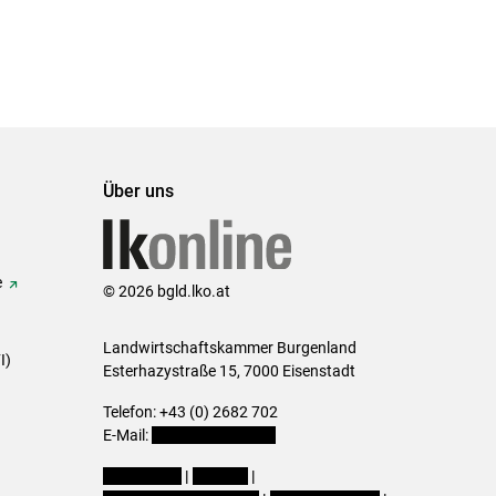
Über uns
e
© 2026 bgld.lko.at
Landwirtschaftskammer Burgenland
I)
Esterhazystraße 15, 7000 Eisenstadt
Telefon: +43 (0) 2682 702
E-Mail:
presse@lk-bgld.at
Impressum
|
Kontakt
|