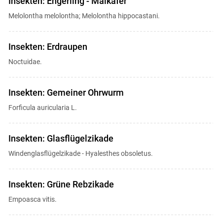
Insekten: Engerling - Maikäfer
Melolontha melolontha; Melolontha hippocastani.
Insekten: Erdraupen
Noctuidae.
Insekten: Gemeiner Ohrwurm
Forficula auricularia L.
Insekten: Glasflügelzikade
Windenglasflügelzikade - Hyalesthes obsoletus.
Insekten: Grüne Rebzikade
Empoasca vitis.