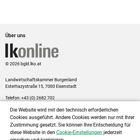
Über uns
© 2026 bgld.lko.at
Landwirtschaftskammer Burgenland
Esterhazystraße 15, 7000 Eisenstadt
Telefon: +43 (0) 2682 702
E-Mail:
presse@lk-bgld.at
Die Website wird mit den technisch erforderlichen
Impressum
|
Kontakt
|
Datenschutzerklärung
|
Barrierefreiheit
|
Cookies ausgeführt. Andere Cookies werden nur mit Ihrer
Cookie-Einstellungen
Zustimmung gesetzt. Sie können Ihre Entscheidung für
diese Website in den
Cookie-Einstellungen
jederzeit
einsehen und korrigieren.