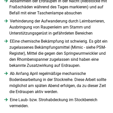
Absammeln der Erdraupen in der Nacht (Rebstöcke mit
Fraßschäden während des Tages markieren) und auf
Befall mit einer Taschenlampe absuchen
Verhinderung der Aufwanderung durch Leimbarrieren,
Ausbringung von Raupenleim am Stamm und
Unterstützungsgerüst in gefährdeten Bereichen
EEine chemische Bekämpfung ist schwierig. Es gibt ein
zugelassenes Bekämpfungsmittel (Mimic - siehe PSM-
Skip to main content
Register), Mittel die gegen den Springwurmwickler und
den Rhombenspanner zugelassen sind haben eine
bekannte Zusatzwirkung auf Erdraupen.
Ab Anfang April regelmäßige mechanische
Bodenbearbeitung in der Stockreihe. Diese Arbeit sollte
möglichst am späten Abend erfolgen, da zu dieser Zeit
die Erdraupen aktiv werden.
Eine Laub- bzw. Strohabdeckung im Stockbereich
vermeiden.