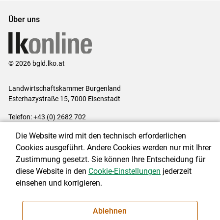
Über uns
© 2026 bgld.lko.at
Landwirtschaftskammer Burgenland
Esterhazystraße 15, 7000 Eisenstadt
Telefon: +43 (0) 2682 702
E-Mail:
presse@lk-bgld.at
Die Website wird mit den technisch erforderlichen
Impressum
|
Kontakt
|
Datenschutzerklärung
|
Barrierefreiheit
|
Cookies ausgeführt. Andere Cookies werden nur mit Ihrer
Cookie-Einstellungen
Zustimmung gesetzt. Sie können Ihre Entscheidung für
diese Website in den
Cookie-Einstellungen
jederzeit
einsehen und korrigieren.
NEWSLETTER
Ablehnen