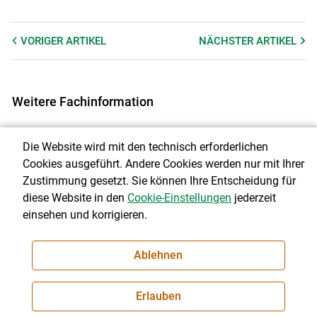
VORIGER
ARTIKEL
NÄCHSTER
ARTIKEL
Weitere Fachinformation
Beetle Banks - Lebensräume für Insekten
Die Website wird mit den technisch erforderlichen
Cookies ausgeführt. Andere Cookies werden nur mit Ihrer
Blühender Friedhof in Bad Wimsbach
Zustimmung gesetzt. Sie können Ihre Entscheidung für
diese Website in den
Cookie-Einstellungen
jederzeit
Biodiversitätsflächen am Acker - wertvolle Lebensräume
einsehen und korrigieren.
respektvoll schützen
Futterhecken
Ablehnen
Wieso wochst’n des Zaussat do?
Erlauben