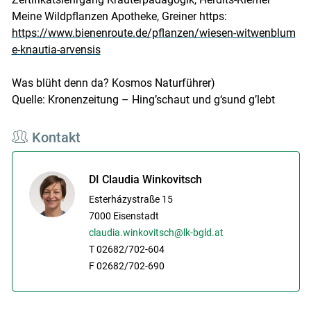
Meine Wildpflanzen Apotheke, Greiner https:
https://www.bienenroute.de/pflanzen/wiesen-witwenblum
e-knautia-arvensis
Was blüht denn da? Kosmos Naturführer)
Quelle: Kronenzeitung – Hing’schaut und g‘sund g’lebt
Kontakt
DI Claudia Winkovitsch
Esterházystraße 15
7000
Eisenstadt
claudia.winkovitsch@lk-bgld.at
T 02682/702-604
F 02682/702-690