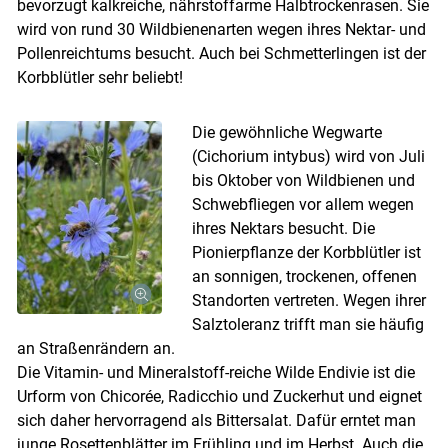
bevorzugt kalkreiche, nährstoffarme Halbtrockenrasen. Sie
wird von rund 30 Wildbienenarten wegen ihres Nektar- und
Pollenreichtums besucht. Auch bei Schmetterlingen ist der
Korbblütler sehr beliebt!
Die gewöhnliche Wegwarte
(Cichorium intybus) wird von Juli
bis Oktober von Wildbienen und
Schwebfliegen vor allem wegen
ihres Nektars besucht. Die
Pionierpflanze der Korbblütler ist
an sonnigen, trockenen, offenen
Standorten vertreten. Wegen ihrer
Salztoleranz trifft man sie häufig
an Straßenrändern an.
Die Vitamin- und Mineralstoff-reiche Wilde Endivie ist die
Urform von Chicorée, Radicchio und Zuckerhut und eignet
sich daher hervorragend als Bittersalat. Dafür erntet man
junge Rosettenblätter im Frühling und im Herbst. Auch die