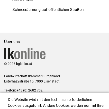
Schneeräumung auf öffentlichen Straßen
Über uns
© 2026 bgld.lko.at
Landwirtschaftskammer Burgenland
Esterhazystraße 15, 7000 Eisenstadt
Telefon: +43 (0) 2682 702
E-Mail:
presse@lk-bgld.at
Die Website wird mit den technisch erforderlichen
Impressum
|
Kontakt
|
Datenschutzerklärung
|
Barrierefreiheit
|
Cookies ausgeführt. Andere Cookies werden nur mit Ihrer