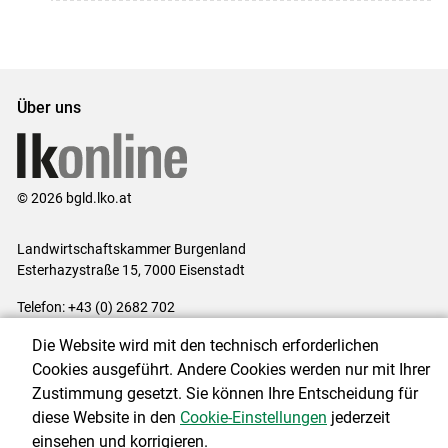
Über uns
© 2026 bgld.lko.at
Landwirtschaftskammer Burgenland
Esterhazystraße 15, 7000 Eisenstadt
Telefon: +43 (0) 2682 702
E-Mail:
presse@lk-bgld.at
Die Website wird mit den technisch erforderlichen
Impressum
|
Kontakt
|
Datenschutzerklärung
|
Barrierefreiheit
|
Cookies ausgeführt. Andere Cookies werden nur mit Ihrer
Cookie-Einstellungen
Zustimmung gesetzt. Sie können Ihre Entscheidung für
diese Website in den
Cookie-Einstellungen
jederzeit
einsehen und korrigieren.