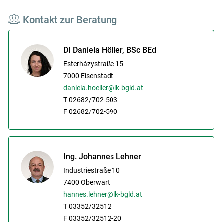
Kontakt zur Beratung
DI Daniela Höller, BSc BEd
Esterházystraße 15
7000
Eisenstadt
daniela.hoeller@lk-bgld.at
T 02682/702-503
F 02682/702-590
Ing. Johannes Lehner
Industriestraße 10
7400
Oberwart
hannes.lehner@lk-bgld.at
T 03352/32512
F 03352/32512-20