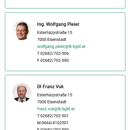
Ing. Wolfgang Pleier
Esterházystraße 15
7000
Eisenstadt
wolfgang.pleier@lk-bgld.at
T 02682/702-506
F 02682/702-590
DI Franz Vuk
Esterházystraße 15
7000
Eisenstadt
franz.vuk@lk-bgld.at
T 02682/702-501
M 0664/4102501
F 02682/702-590