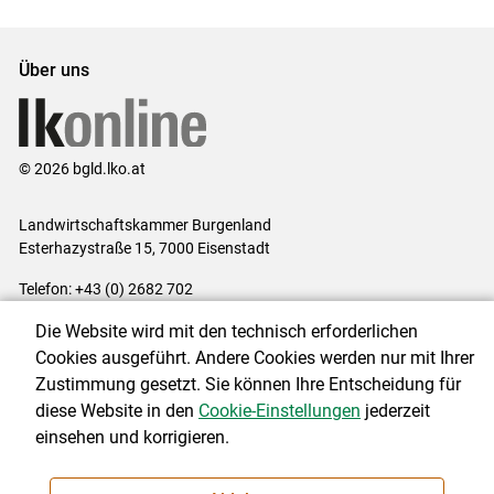
Set
Set
Über uns
© 2026 bgld.lko.at
Landwirtschaftskammer Burgenland
Esterhazystraße 15, 7000 Eisenstadt
Telefon: +43 (0) 2682 702
E-Mail:
presse@lk-bgld.at
Die Website wird mit den technisch erforderlichen
Impressum
|
Kontakt
|
Datenschutzerklärung
|
Barrierefreiheit
|
Cookies ausgeführt. Andere Cookies werden nur mit Ihrer
Cookie-Einstellungen
Zustimmung gesetzt. Sie können Ihre Entscheidung für
diese Website in den
Cookie-Einstellungen
jederzeit
einsehen und korrigieren.
NEWSLETTER