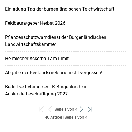
Einladung Tag der burgenländischen Teichwirtschaft
Feldbauratgeber Herbst 2026
Pflanzenschutzwarndienst der Burgenländischen
Landwirtschaftskammer
Heimischer Ackerbau am Limit
Abgabe der Bestandsmeldung nicht vergessen!
Bedarfserhebung der LK Burgenland zur
Ausländerbeschäftigung 2027
Seite 1 von 4
zum
zurück
weiter
zum
40 Artikel | Seite 1 von 4
ersten
zum
zum
letzten
Set
vorigen
nächsten
Set