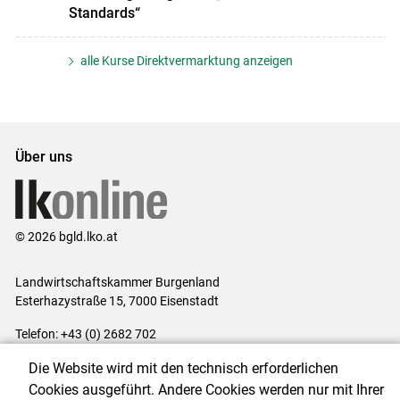
Standards“
alle Kurse Direktvermarktung anzeigen
Über uns
© 2026 bgld.lko.at
Landwirtschaftskammer Burgenland
Esterhazystraße 15, 7000 Eisenstadt
Telefon: +43 (0) 2682 702
E-Mail:
presse@lk-bgld.at
Die Website wird mit den technisch erforderlichen
Impressum
|
Kontakt
|
Datenschutzerklärung
|
Barrierefreiheit
|
Cookies ausgeführt. Andere Cookies werden nur mit Ihrer