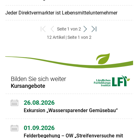
Jeder Direktvermarkter ist Lebensmittelunternehmer
Seite 1 von 2
zum
zurück
weiter
zum
12 Artikel | Seite 1 von 2
ersten
zum
zum
letzten
Set
vorigen
nächsten
Set
Set
Set
Bilden Sie sich weiter
Kursangebote
26.08.2026
Exkursion „Wassersparender Gemüsebau“
01.09.2026
Felderbegehung – OW „Streifenversuche mit