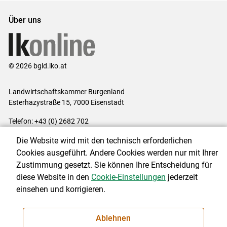
Über uns
© 2026 bgld.lko.at
Landwirtschaftskammer Burgenland
Esterhazystraße 15, 7000 Eisenstadt
Telefon: +43 (0) 2682 702
E-Mail:
presse@lk-bgld.at
Die Website wird mit den technisch erforderlichen
Impressum
|
Kontakt
|
Datenschutzerklärung
|
Barrierefreiheit
|
Cookies ausgeführt. Andere Cookies werden nur mit Ihrer
Cookie-Einstellungen
Zustimmung gesetzt. Sie können Ihre Entscheidung für
diese Website in den
Cookie-Einstellungen
jederzeit
einsehen und korrigieren.
NEWSLETTER
Ablehnen