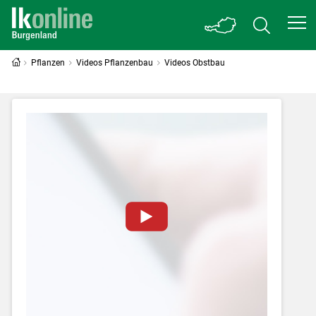
Pflanzen
Videos Pflanzenbau
Videos Obstbau
Zum Abspielen von YouTube-Videos auf
dieser Website müssen Cookies gesetzt
werden
.
Für weitere Informationen lesen Sie bitte
unsere
Datenschutzerklärung
.Sie können Ihre
Entscheidung für diese Website in den Cookie-