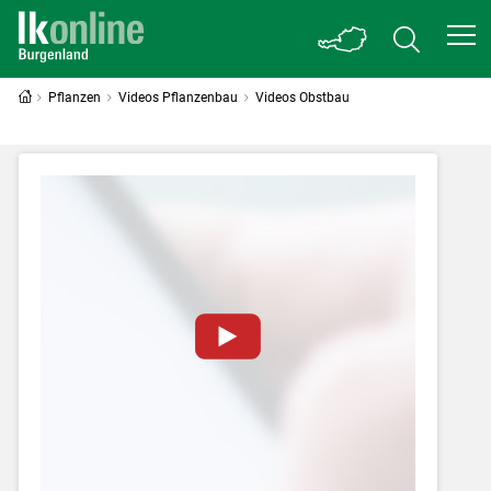
Pflanzen
Videos Pflanzenbau
Videos Obstbau
Zum Abspielen von YouTube-Videos auf
dieser Website müssen Cookies gesetzt
werden
.
Für weitere Informationen lesen Sie bitte
unsere
Datenschutzerklärung
.Sie können Ihre
Entscheidung für diese Website in den Cookie-