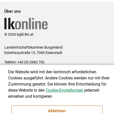
Über uns
© 2026 bgld.lko.at
Landwirtschaftskammer Burgenland
Esterhazystraße 15, 7000 Eisenstadt
Telefon: +43 (0) 2682 702
E-Mail:
presse@lk-bgld.at
Die Website wird mit den technisch erforderlichen
Impressum
|
Kontakt
|
Datenschutzerklärung
|
Barrierefreiheit
|
Cookies ausgeführt. Andere Cookies werden nur mit Ihrer
Cookie-Einstellungen
Zustimmung gesetzt. Sie können Ihre Entscheidung für
diese Website in den
Cookie-Einstellungen
jederzeit
einsehen und korrigieren.
NEWSLETTER
Ablehnen