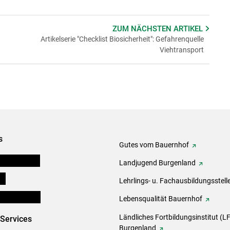
ZUM NÄCHSTEN
ARTIKEL
Artikelserie "Checklist Biosicherheit": Gefahrenquelle
Viehtransport
s
Gutes vom Bauernhof
tel-Plattform
Landjugend Burgenland
ds
Lehrlings- u. Fachausbildungsstell
en und Partner
Lebensqualität Bauernhof
Ländliches Fortbildungsinstitut (LF
-Services
Burgenland