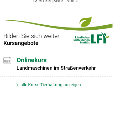
13 Artikel | Seite 1 von 2
ersten
zum
zum
letzten
Set
vorigen
nächsten
Set
Set
Set
Bilden Sie sich weiter
Kursangebote
Onlinekurs
Landmaschinen im Straßenverkehr
alle Kurse Tierhaltung anzeigen