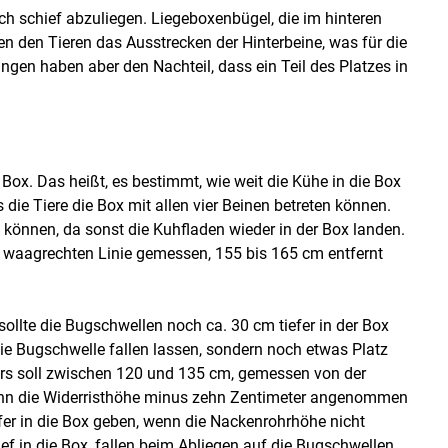
ich schief abzuliegen. Liegeboxenbügel, die im hinteren
n den Tieren das Ausstrecken der Hinterbeine, was für die
gen haben aber den Nachteil, dass ein Teil des Platzes in
Box. Das heißt, es bestimmt, wie weit die Kühe in die Box
die Tiere die Box mit allen vier Beinen betreten können.
n können, da sonst die Kuhfladen wieder in der Box landen.
er waagrechten Linie gemessen, 155 bis 165 cm entfernt
llte die Bugschwellen noch ca. 30 cm tiefer in der Box
die Bugschwelle fallen lassen, sondern noch etwas Platz
rs soll zwischen 120 und 135 cm, gemessen von der
kann die Widerristhöhe minus zehn Zentimeter angenommen
fer in die Box geben, wenn die Nackenrohrhöhe nicht
ef in die Box, fallen beim Abliegen auf die Bugschwellen