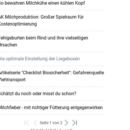
So bewahren Milchkühe einen kühlen Kopf
K Milchproduktion: Großer Spielraum für
Kostenoptimierung
ehlgeburten beim Rind und ihre vielseitigen
Ursachen
ie optimale Einstellung der Liegeboxen
rtikelserie "Checklist Biosicherheit": Gefahrenquelle
iehtransport
chätzt du noch oder misst du schon?
ilchfieber - mit richtiger Fütterung entgegenwirken
Seite 1 von 2
zum
zurück
weiter
zum