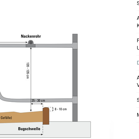
A
F
D
A
V
S
M