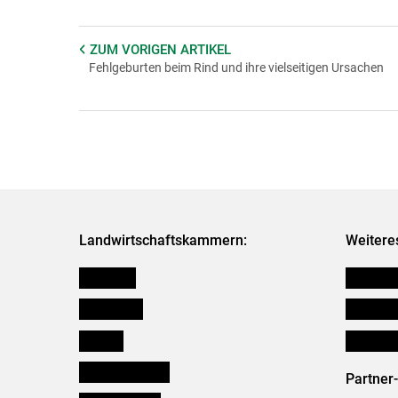
ZUM VORIGEN
ARTIKEL
Fehlgeburten beim Rind und ihre vielseitigen Ursachen
Landwirtschaftskammern:
Weitere
Österreich
Futtermit
Burgenland
Downloa
Kärnten
Initiativ
Niederösterreich
Partner