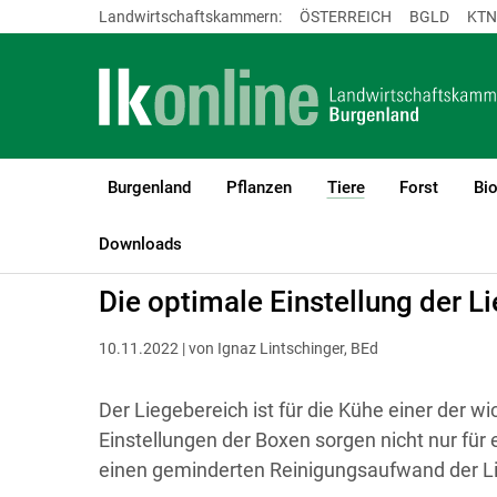
Landwirtschaftskammern:
ÖSTERREICH
BGLD
KTN
Burgenland
Pflanzen
Tiere
Forst
Bi
(current)1
LK Burgenland
Tiere
Rinder
Haltung, Management & Tierko
Downloads
Die optimale Einstellung der 
10.11.2022 | von Ignaz Lintschinger, BEd
Der Liegebereich ist für die Kühe einer der wi
Einstellungen der Boxen sorgen nicht nur für
einen geminderten Reinigungsaufwand der L