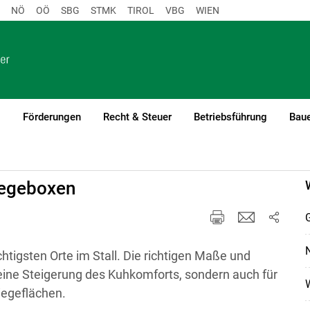
NÖ
OÖ
SBG
STMK
TIROL
VBG
WIEN
o
Förderungen
Recht & Steuer
Betriebsführung
Baue
mfort
Liegeboxen
G
N
chtigsten Orte im Stall. Die richtigen Maße und
 eine Steigerung des Kuhkomforts, sondern auch für
iegeflächen.