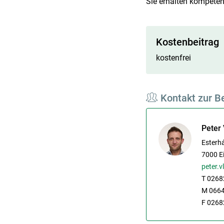
Sie erhalten kompeten
Kostenbeitrag
kostenfrei
Kontakt zur B
Peter 
Esterh
7000
E
peter.v
T 0268
M 066
F 0268