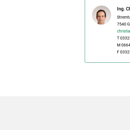
Ing. C
Stremt
7540
G
christi
T 0332
M 066
F 0332