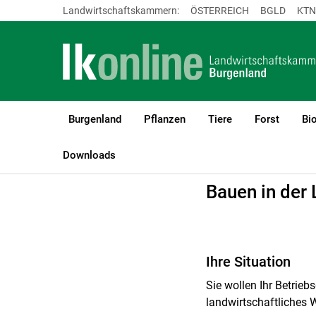
Landwirtschaftskammern:
ÖSTERREICH
BGLD
KTN
Burgenland
Pflanzen
Tiere
Forst
Bi
LK Burgenland
Beratung
Betrieb & Unternehmen
Bauen
Downloads
Bauen in der 
Ihre Situation
Sie wollen Ihr Betrie
landwirtschaftliches 