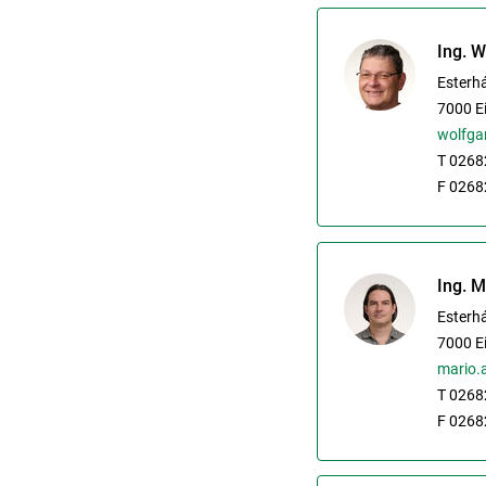
Ing. W
Esterh
7000
E
wolfgan
T 0268
F 0268
Ing. 
Esterh
7000
E
mario.
T 0268
F 0268