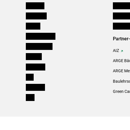
Österreich
Futtermit
Burgenland
Downloa
Kärnten
Initiativ
Niederösterreich
Partner
Oberösterreich
AIZ
Salzburg
ARGE Bäu
Steiermark
ARGE Mei
Tirol
Baulehrs
Vorarlberg
Green Ca
Wien