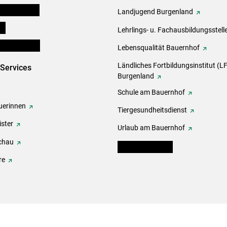
tel-Plattform
Landjugend Burgenland
ds
Lehrlings- u. Fachausbildungsstell
en und Partner
Lebensqualität Bauernhof
Ländliches Fortbildungsinstitut (LF
-Services
Burgenland
Schule am Bauernhof
erinnen
Tiergesundheitsdienst
ster
Urlaub am Bauernhof
chau
warndienst.lko.at
re