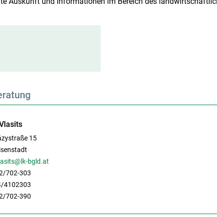
te Auskunft und Informationen im Bereich des landwirtschaftli
eratung
Vlasits
ázystraße 15
isenstadt
lasits@lk-bgld.at
2/702-303
4/4102303
2/702-390