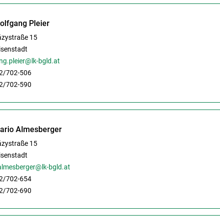
olfgang Pleier
ázystraße 15
isenstadt
g.pleier@lk-bgld.at
2/702-506
2/702-590
Mario Almesberger
ázystraße 15
isenstadt
almesberger@lk-bgld.at
2/702-654
2/702-690