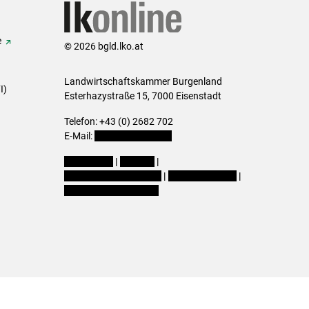
e
© 2026 bgld.lko.at
Landwirtschaftskammer Burgenland
I)
Esterhazystraße 15, 7000 Eisenstadt
Telefon: +43 (0) 2682 702
E-Mail:
presse@lk-bgld.at
Impressum
|
Kontakt
|
Datenschutzerklärung
|
Barrierefreiheit
|
Cookie-Einstellungen