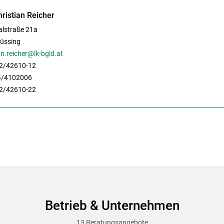
hristian Reicher
alstraße 21a
üssing
an.reicher@lk-bgld.at
2/42610-12
4/4102006
2/42610-22
Betrieb & Unternehmen
13 Beratungsangebote