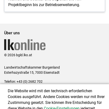
Projektbeginn bis zur Betriebserweiterung.
Über uns
© 2026 bgld.lko.at
Landwirtschaftskammer Burgenland
Esterhazystraße 15, 7000 Eisenstadt
Telefon: +43 (0) 2682 702
E-Mail:
presse@lk-bgld.at
Die Website wird mit den technisch erforderlichen
Impressum
|
Kontakt
|
Datenschutzerklärung
|
Barrierefreiheit
|
Cookies ausgeführt. Andere Cookies werden nur mit Ihrer
Cookie-Einstellungen
Zustimmung gesetzt. Sie können Ihre Entscheidung für
diese Website in den
Cookie-Einstellungen
jederzeit