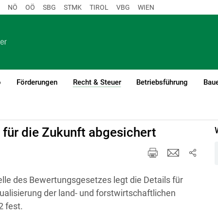
NÖ
OÖ
SBG
STMK
TIROL
VBG
WIEN
o
Förderungen
Recht & Steuer
Betriebsführung
Baue
(current)1
g
Aktuelles
für die Zukunft abgesichert
lle des Bewertungsgesetzes legt die Details für
ualisierung der land- und forstwirtschaftlichen
 fest.