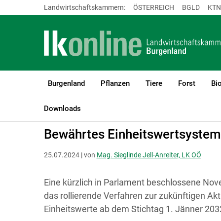
Landwirtschaftskammern:
ÖSTERREICH
BGLD
KTN
Burgenland
Pflanzen
Tiere
Forst
Bi
LK Burgenland
Recht & Steuer
Einheitswert & Hauptfeststellun
Downloads
Bewährtes Einheitswertsystem 
25.07.2024 | von
Mag. Sieglinde Jell-Anreiter, LK OÖ
Eine kürzlich in Parlament beschlossene Nove
das rollierende Verfahren zur zukünftigen Akt
Einheitswerte ab dem Stichtag 1. Jänner 2032