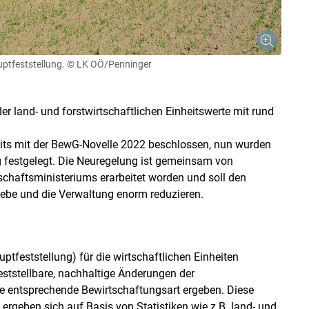
uptfeststellung.
© LK OÖ/Penninger
er land- und forstwirtschaftlichen Einheitswerte mit rund
eits mit der BewG-Novelle 2022 beschlossen, nun wurden
ng festgelegt. Die Neuregelung ist gemeinsam von
schaftsministeriums erarbeitet worden und soll den
ebe und die Verwaltung enorm reduzieren.
ptfeststellung) für die wirtschaftlichen Einheiten
eststellbare, nachhaltige Änderungen der
e entsprechende Bewirtschaftungsart ergeben. Diese
rgeben sich auf Basis von Statistiken wie z.B. land- und