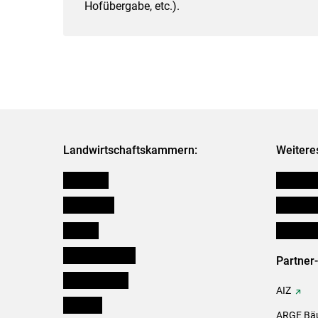
Hofübergabe, etc.).
Landwirtschaftskammern:
Weitere
Österreich
Futtermit
Burgenland
Downloa
Kärnten
Initiativ
Niederösterreich
Partner
Oberösterreich
AIZ
Salzburg
ARGE Bäu