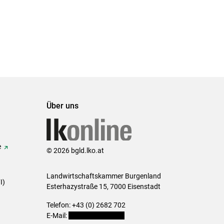
Über uns
e
© 2026 bgld.lko.at
Landwirtschaftskammer Burgenland
I)
Esterhazystraße 15, 7000 Eisenstadt
Telefon: +43 (0) 2682 702
E-Mail:
presse@lk-bgld.at