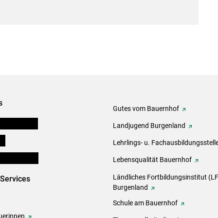
s
Gutes vom Bauernhof
tel-Plattform
Landjugend Burgenland
ds
Lehrlings- u. Fachausbildungsstell
en und Partner
Lebensqualität Bauernhof
Ländliches Fortbildungsinstitut (LF
-Services
Burgenland
Schule am Bauernhof
erinnen