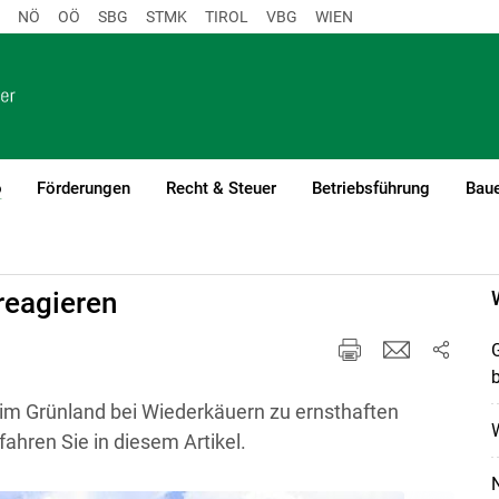
NÖ
OÖ
SBG
STMK
TIROL
VBG
WIEN
o
Förderungen
Recht & Steuer
Betriebsführung
Baue
(current)1
 reagieren
G
b
fe im Grünland bei Wiederkäuern zu ernsthaften
W
ahren Sie in diesem Artikel.