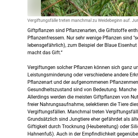
Vergiftungsfälle treten manchmal zu Weidebeginn auf. Jungt
Giftpflanzen sind Pflanzenarten, die Giftstoffe ent
Pflanzenfressern. Nur sehr wenige Pflanzen sind "se
lebensgefährlich), zum Beispiel der Blaue Eisenhut o
macht das Gift.“
Vergiftungen solcher Pflanzen können sich ganz u
Leistungsminderung oder verschiedene andere Erkr
Pflanzenart und der aufgenommenen Pflanzenmenge
Gesundheitszustand sind von Bedeutung. Manche Pf
Allerdings werden die meisten Giftpflanzen von Nut
freier Nahrungsaufnahme, selektieren die Tiere die
Vergiftungsfällen. Manchmal treten Vergiftungsfäll
Grundsätzlich sind Jungtiere eher gefährdet als älte
Giftigkeit durch Trocknung (Heubereitung) oder Sili
Hahnenfuß). Auch in der Empfindlichkeit gegenübe