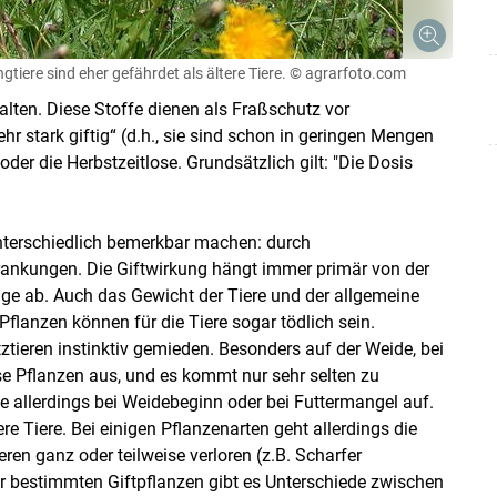
iere sind eher gefährdet als ältere Tiere.
© agrarfoto.com
halten. Diese Stoffe dienen als Fraßschutz vor
hr stark giftig“ (d.h., sie sind schon in geringen Mengen
der die Herbstzeitlose. Grundsätzlich gilt: "Die Dosis
nterschiedlich bemerkbar machen: durch
ankungen. Die Giftwirkung hängt immer primär von der
 ab. Auch das Gewicht der Tiere und der allgemeine
Skip to main content
lanzen können für die Tiere sogar tödlich sein.
ztieren instinktiv gemieden. Besonders auf der Weide, bei
se Pflanzen aus, und es kommt nur sehr selten zu
e allerdings bei Weidebeginn oder bei Futtermangel auf.
re Tiere. Bei einigen Pflanzenarten geht allerdings die
eren ganz oder teilweise verloren (z.B. Scharfer
r bestimmten Giftpflanzen gibt es Unterschiede zwischen