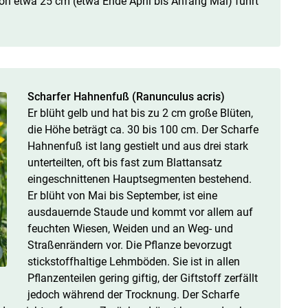
von etwa 25 cm (etwa Ende April bis Anfang Mai) führt
Scharfer Hahnenfuß (Ranunculus acris)
Er blüht gelb und hat bis zu 2 cm große Blüten,
die Höhe beträgt ca. 30 bis 100 cm. Der Scharfe
Hahnenfuß ist lang gestielt und aus drei stark
unterteilten, oft bis fast zum Blattansatz
eingeschnittenen Hauptsegmenten bestehend.
Er blüht von Mai bis September, ist eine
ausdauernde Staude und kommt vor allem auf
feuchten Wiesen, Weiden und an Weg- und
Straßenrändern vor. Die Pflanze bevorzugt
stickstoffhaltige Lehmböden. Sie ist in allen
Pflanzenteilen gering giftig, der Giftstoff zerfällt
jedoch während der Trocknung. Der Scharfe