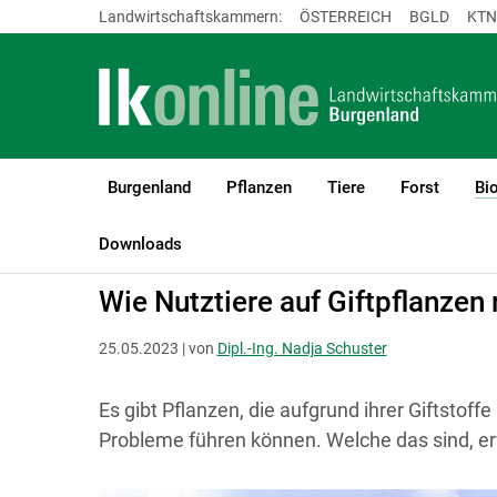
Landwirtschaftskammern:
ÖSTERREICH
BGLD
KTN
Burgenland
Pflanzen
Tiere
Forst
Bi
LK Burgenland
Bio
Bio Grünland
Downloads
Wie Nutztiere auf Giftpflanzen
25.05.2023 | von
Dipl.-Ing. Nadja Schuster
Es gibt Pflanzen, die aufgrund ihrer Giftstof
Probleme führen können. Welche das sind, erf