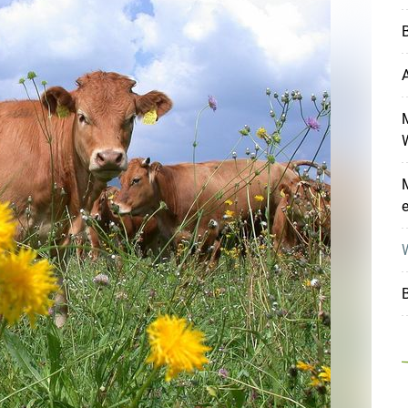
B
A
e
W