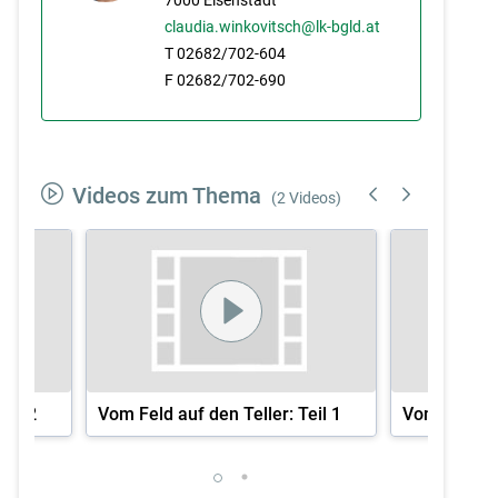
claudia.winkovitsch@lk-bgld.at
T 02682/702-604
F 02682/702-690
Videos zum Thema
(2 Videos)
eil 2
Vom Feld auf den Teller: Teil 1
Vom Feld auf