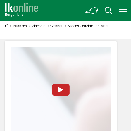
Pflanzen
Videos Pflanzenbau
Videos Getreide und Mais
Zum Abspielen von YouTube-Videos auf
dieser Website müssen Cookies gesetzt
werden
.
Für weitere Informationen lesen Sie bitte
unsere
Datenschutzerklärung
.Sie können Ihre
Entscheidung für diese Website in den Cookie-