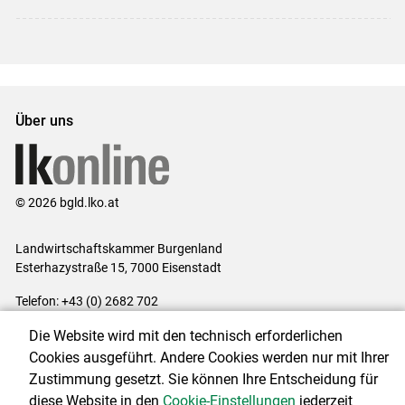
Über uns
© 2026 bgld.lko.at
Landwirtschaftskammer Burgenland
Esterhazystraße 15, 7000 Eisenstadt
Telefon: +43 (0) 2682 702
E-Mail:
presse@lk-bgld.at
Die Website wird mit den technisch erforderlichen
Impressum
|
Kontakt
|
Datenschutzerklärung
|
Barrierefreiheit
|
Cookies ausgeführt. Andere Cookies werden nur mit Ihrer
Cookie-Einstellungen
Zustimmung gesetzt. Sie können Ihre Entscheidung für
diese Website in den
Cookie-Einstellungen
jederzeit