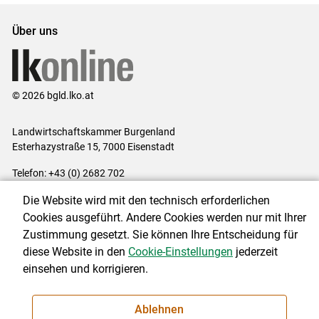
Über uns
© 2026 bgld.lko.at
Landwirtschaftskammer Burgenland
Esterhazystraße 15, 7000 Eisenstadt
Telefon: +43 (0) 2682 702
E-Mail:
presse@lk-bgld.at
Die Website wird mit den technisch erforderlichen
Impressum
|
Kontakt
|
Datenschutzerklärung
|
Barrierefreiheit
|
Cookies ausgeführt. Andere Cookies werden nur mit Ihrer
Cookie-Einstellungen
Zustimmung gesetzt. Sie können Ihre Entscheidung für
diese Website in den
Cookie-Einstellungen
jederzeit
einsehen und korrigieren.
NEWSLETTER
Ablehnen