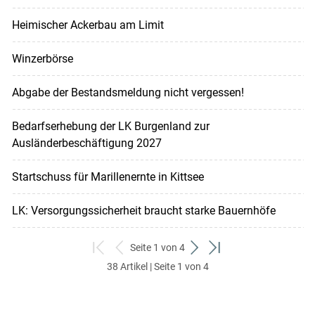
Heimischer Ackerbau am Limit
Winzerbörse
Abgabe der Bestandsmeldung nicht vergessen!
Bedarfserhebung der LK Burgenland zur
Ausländerbeschäftigung 2027
Startschuss für Marillenernte in Kittsee
LK: Versorgungssicherheit braucht starke Bauernhöfe
Seite 1 von 4
zum
zurück
weiter
zum
38 Artikel | Seite 1 von 4
ersten
zum
zum
letzten
Set
vorigen
nächsten
Set
Set
Set