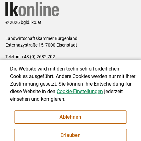
© 2026 bgld.lko.at
Landwirtschaftskammer Burgenland
Esterhazystraße 15, 7000 Eisenstadt
Telefon: +43 (0) 2682 702
E-Mail:
presse@lk-bgld.at
Die Website wird mit den technisch erforderlichen
Impressum
|
Kontakt
|
Datenschutzerklärung
|
Barrierefreiheit
|
Cookies ausgeführt. Andere Cookies werden nur mit Ihrer
Cookie-Einstellungen
Zustimmung gesetzt. Sie können Ihre Entscheidung für
diese Website in den
Cookie-Einstellungen
jederzeit
einsehen und korrigieren.
NEWSLETTER
Ablehnen
Erlauben