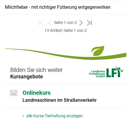
Milchfieber - mit richtiger Fütterung entgegenwirken
Seite 1 von 2
zum
zurück
weiter
zum
13 Artikel | Seite 1 von 2
ersten
zum
zum
letzten
Set
vorigen
nächsten
Set
Set
Set
Bilden Sie sich weiter
Kursangebote
Onlinekurs
Landmaschinen im Straßenverkehr
alle Kurse Tierhaltung anzeigen