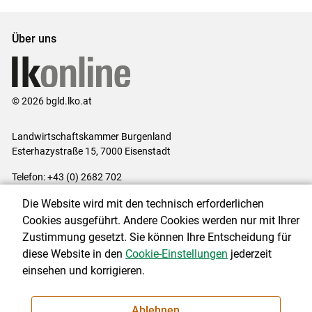
Über uns
© 2026 bgld.lko.at
Landwirtschaftskammer Burgenland
Esterhazystraße 15, 7000 Eisenstadt
Telefon: +43 (0) 2682 702
E-Mail:
presse@lk-bgld.at
Die Website wird mit den technisch erforderlichen
Impressum
|
Kontakt
|
Datenschutzerklärung
|
Barrierefreiheit
|
Cookies ausgeführt. Andere Cookies werden nur mit Ihrer
Cookie-Einstellungen
Zustimmung gesetzt. Sie können Ihre Entscheidung für
diese Website in den
Cookie-Einstellungen
jederzeit
einsehen und korrigieren.
NEWSLETTER
Ablehnen