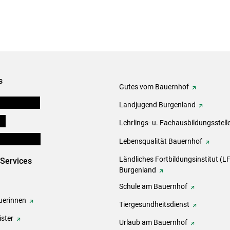
s
Gutes vom Bauernhof
tel-Plattform
Landjugend Burgenland
ds
Lehrlings- u. Fachausbildungsstell
en und Partner
Lebensqualität Bauernhof
Ländliches Fortbildungsinstitut (LF
-Services
Burgenland
Schule am Bauernhof
erinnen
Tiergesundheitsdienst
ster
Urlaub am Bauernhof