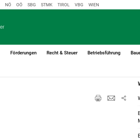
NÖ
OÖ
SBG
STMK
TIROL
VBG
WIEN
o
Förderungen
Recht & Steuer
Betriebsführung
Baue
B