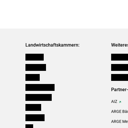
Landwirtschaftskammern:
Weitere
Österreich
Futtermit
Burgenland
Downloa
Kärnten
Initiativ
Niederösterreich
Partner
Oberösterreich
AIZ
Salzburg
ARGE Bäu
Steiermark
ARGE Mei
Tirol