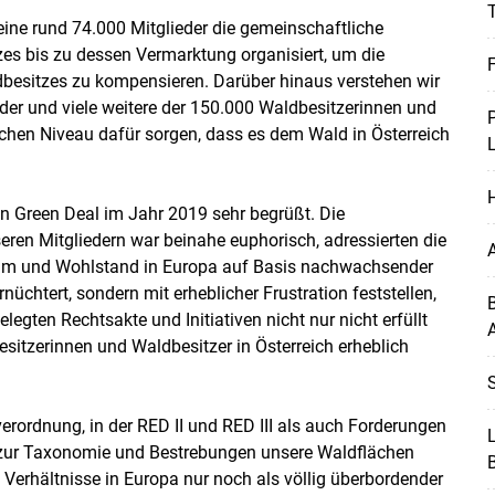
T
seine rund 74.000 Mitglieder die gemeinschaftliche
es bis zu dessen Vermarktung organisiert, um die
ldbesitzes zu kompensieren. Darüber hinaus verstehen wir
eder und viele weitere der 150.000 Waldbesitzerinnen und
ichen Niveau dafür sorgen, dass es dem Wald in Österreich
en Green Deal im Jahr 2019 sehr begrüßt. Die
ren Mitgliedern war beinahe euphorisch, adressierten die
tum und Wohlstand in Europa auf Basis nachwachsender
üchtert, sondern mit erheblicher Frustration feststellen,
legten Rechtsakte und Initiativen nicht nur nicht erfüllt
itzerinnen und Waldbesitzer in Österreich erheblich
Skip to main content
S
rordnung, in der RED II und RED III als auch Forderungen
L
zur Taxonomie und Bestrebungen unsere Waldflächen
 Verhältnisse in Europa nur noch als völlig überbordender