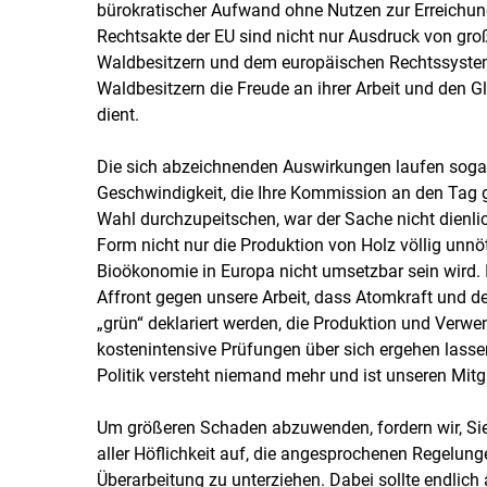
bürokratischer Aufwand ohne Nutzen zur Erreichung
Rechtsakte der EU sind nicht nur Ausdruck von g
Waldbesitzern und dem europäischen Rechtssyste
Waldbesitzern die Freude an ihrer Arbeit und den G
dient.
Die sich abzeichnenden Auswirkungen laufen sogar
Geschwindigkeit, die Ihre Kommission an den Tag ge
Wahl durchzupeitschen, war der Sache nicht dienlic
Form nicht nur die Produktion von Holz völlig unnö
Bioökonomie in Europa nicht umsetzbar sein wird
Affront gegen unsere Arbeit, dass Atomkraft und d
„grün“ deklariert werden, die Produktion und Verw
kostenintensive Prüfungen über sich ergehen lasse
Politik versteht niemand mehr und ist unseren Mitgl
Um größeren Schaden abzuwenden, fordern wir, Sie
aller Höflichkeit auf, die angesprochenen Regelun
Überarbeitung zu unterziehen. Dabei sollte endlich