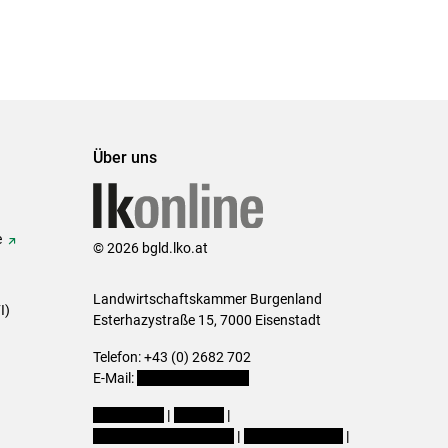
Über uns
e
© 2026 bgld.lko.at
Landwirtschaftskammer Burgenland
I)
Esterhazystraße 15, 7000 Eisenstadt
Telefon: +43 (0) 2682 702
E-Mail:
presse@lk-bgld.at
Impressum
|
Kontakt
|
Datenschutzerklärung
|
Barrierefreiheit
|