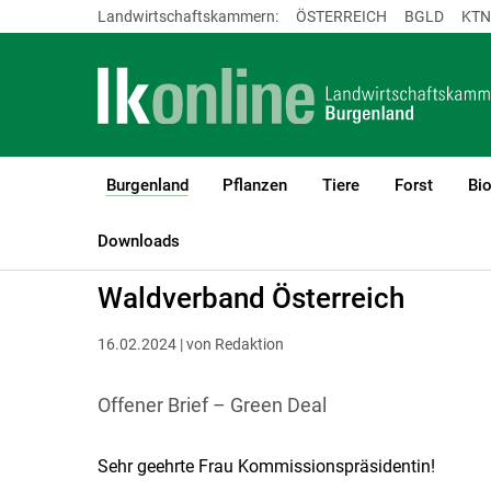
Landwirtschaftskammern:
ÖSTERREICH
BGLD
KTN
Burgenland
Pflanzen
Tiere
Forst
Bi
(current)1
LK Burgenland
Burgenland
Aktuelles
Downloads
Waldverband Österreich
16.02.2024 | von Redaktion
Offener Brief – Green Deal
Sehr geehrte Frau Kommissionspräsidentin!