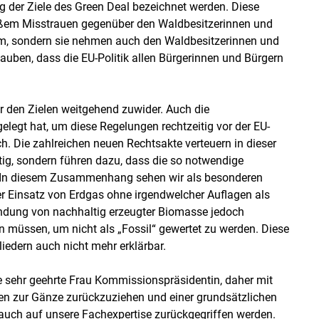
 der Ziele des Green Deal bezeichnet werden. Diese
roßem Misstrauen gegenüber den Waldbesitzerinnen und
m, sondern sie nehmen auch den Waldbesitzerinnen und
lauben, dass die EU-Politik allen Bürgerinnen und Bürgern
 den Zielen weitgehend zuwider. Auch die
legt hat, um diese Regelungen rechtzeitig vor der EU-
h. Die zahlreichen neuen Rechtsakte verteuern in dieser
tig, sondern führen dazu, dass die so notwendige
. In diesem Zusammenhang sehen wir als besonderen
er Einsatz von Erdgas ohne irgendwelcher Auflagen als
endung von nachhaltig erzeugter Biomasse jedoch
n müssen, um nicht als „Fossil“ gewertet zu werden. Diese
iedern auch nicht mehr erklärbar.
 sehr geehrte Frau Kommissionspräsidentin, daher mit
gen zur Gänze zurückzuziehen und einer grundsätzlichen
 auch auf unsere Fachexpertise zurückgegriffen werden.