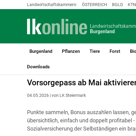
Landwirtschaftskammern:
ÖSTERREICH
BGLD
KTN
Burgenland
Pflanzen
Tiere
Forst
Bi
LK Burgenland
Betriebsführung
Lebensqualität und Zeitman
Downloads
Vorsorgepass ab Mai aktiviere
04.05.2026 | von LK Steiermark
Punkte sammeln, Bonus auszahlen lassen, ge
übersichtlich, einfach und doppelt profitabel
Sozialversicherung der Selbständigen ein 