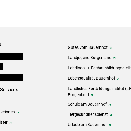
s
Gutes vom Bauernhof
tel-Plattform
Landjugend Burgenland
ds
Lehrlings- u. Fachausbildungsstell
en und Partner
Lebensqualität Bauernhof
Ländliches Fortbildungsinstitut (LF
-Services
Burgenland
Schule am Bauernhof
erinnen
Tiergesundheitsdienst
ster
Urlaub am Bauernhof