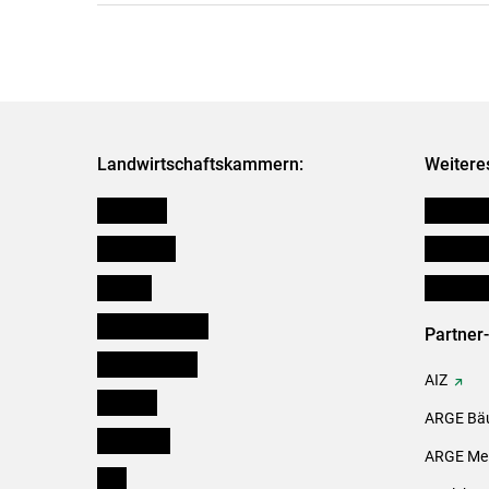
Landwirtschaftskammern:
Weitere
Österreich
Futtermit
Burgenland
Downloa
Kärnten
Initiativ
Niederösterreich
Partner
Oberösterreich
AIZ
Salzburg
ARGE Bäu
Steiermark
ARGE Mei
Tirol