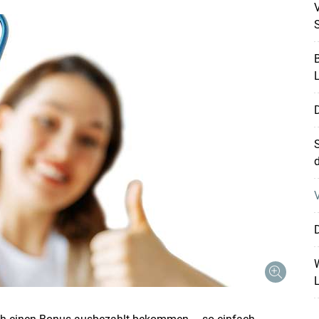
V
B
L
S
d
V
D
W
L