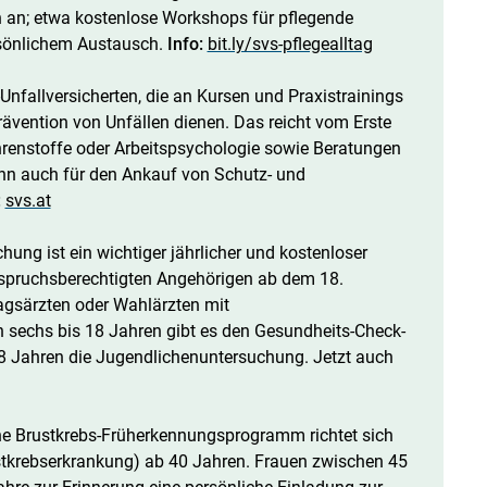
en an; etwa kostenlose Workshops für pflegende
rsönlichem Austausch.
Info:
bit.ly/svs-pflegealltag
-Unfallversicherten, die an Kursen und Praxistrainings
rävention von Unfällen dienen. Das reicht vom Erste
ahrenstoffe oder Arbeitspsychologie sowie Beratungen
ann auch für den Ankauf von Schutz- und
:
svs.at
ung ist ein wichtiger jährlicher und kostenloser
nspruchsberechtigten Angehörigen ab dem 18.
agsärzten oder Wahlärzten mit
 sechs bis 18 Jahren gibt es den Gesundheits-Check-
8 Jahren die Jugendlichenuntersuchung. Jetzt auch
he Brustkrebs-Früherkennungsprogramm richtet sich
stkrebserkrankung) ab 40 Jahren. Frauen zwischen 45