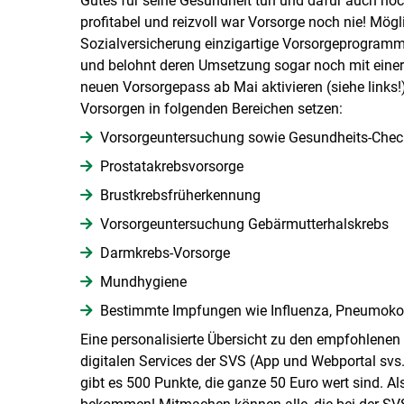
Gutes für seine Gesundheit tun und dafür auch n
profitabel und reizvoll war Vorsorge noch nie! Mö
Sozialversicherung einzigartige Vorsorgeprogram
und belohnt deren Umsetzung sogar noch mit einer
neuen Vorsorgepass ab Mai aktivieren (siehe links!
Vorsorgen in folgenden Bereichen setzen:
Vorsorgeuntersuchung sowie Gesundheits-Check
Prostatakrebsvorsorge
Brustkrebsfrüherkennung
Vorsorgeuntersuchung Gebärmutterhalskrebs
Darmkrebs-Vorsorge
Mundhygiene
Bestimmte Impfungen wie Influenza, Pneumokok
Eine personalisierte Übersicht zu den empfohlen
digitalen Services der SVS (App und Webportal s
gibt es 500 Punkte, die ganze 50 Euro wert sind. 