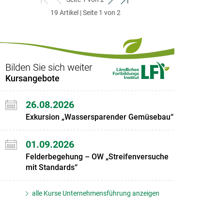
zum
zurück
weiter
zum
19 Artikel | Seite 1 von 2
ersten
zum
zum
letzten
Set
vorigen
nächsten
Set
Set
Set
Bilden Sie sich weiter
Kursangebote
26.08.2026
Exkursion „Wassersparender Gemüsebau“
01.09.2026
Felderbegehung – OW „Streifenversuche
mit Standards“
alle Kurse Unternehmensführung anzeigen