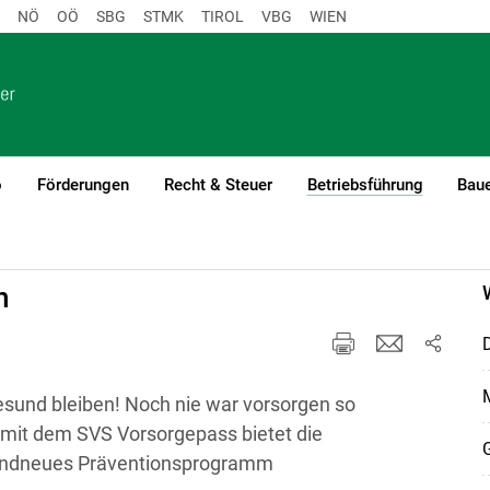
NÖ
OÖ
SBG
STMK
TIROL
VBG
WIEN
o
Förderungen
Recht & Steuer
Betriebsführung
Baue
(current)
agement
n
D
sund bleiben! Noch nie war vorsorgen so
 - mit dem SVS Vorsorgepass bietet die
brandneues Präventionsprogramm