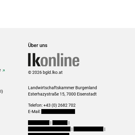
Über uns
e
© 2026 bgld.lko.at
Landwirtschaftskammer Burgenland
I)
Esterhazystraße 15, 7000 Eisenstadt
Telefon: +43 (0) 2682 702
E-Mail:
presse@lk-bgld.at
Impressum
|
Kontakt
|
Datenschutzerklärung
|
Barrierefreiheit
|