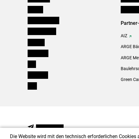
Kärnten
Initiativ
Niederösterreich
Partner
Oberösterreich
AIZ
Salzburg
ARGE Bäu
Steiermark
ARGE Mei
Tirol
Baulehrs
Vorarlberg
Green Ca
Wien
NEWSLETTER
Die Website wird mit den technisch erforderlichen Cookies 