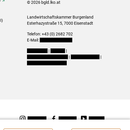
© 2026 bgld.lko.at
Landwirtschaftskammer Burgenland
I)
Esterhazystraße 15, 7000 Eisenstadt
Telefon: +43 (0) 2682 702
E-Mail:
presse@lk-bgld.at
Impressum
|
Kontakt
|
Datenschutzerklärung
|
Barrierefreiheit
|
Cookie-Einstellungen
Instagram
Facebook
Youtube