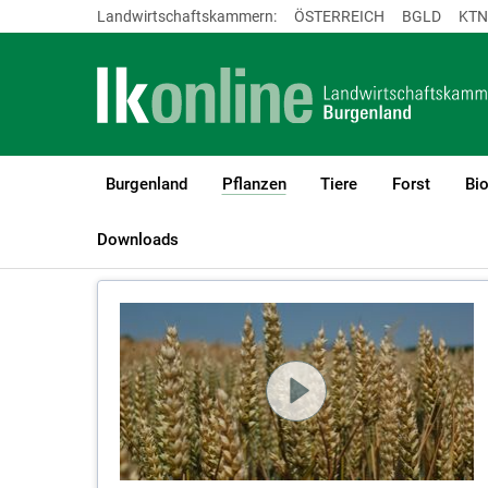
Landwirtschaftskammern:
ÖSTERREICH
BGLD
KTN
Burgenland
Pflanzen
Tiere
Forst
Bi
(current)1
LK Burgenland
Pflanzen
Videos Pflanzenbau
Downloads
Videos Pflanzenbau