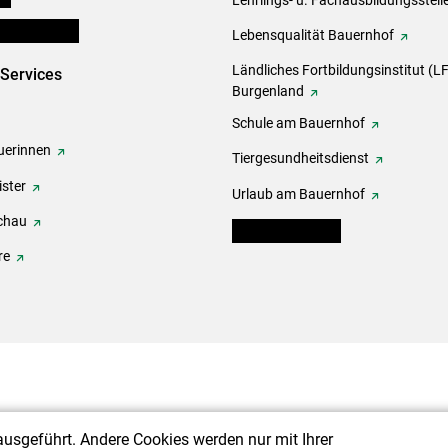
en und Partner
Lebensqualität Bauernhof
Ländliches Fortbildungsinstitut (LF
-Services
Burgenland
Schule am Bauernhof
erinnen
Tiergesundheitsdienst
ster
Urlaub am Bauernhof
chau
warndienst.lko.at
re
ausgeführt. Andere Cookies werden nur mit Ihrer