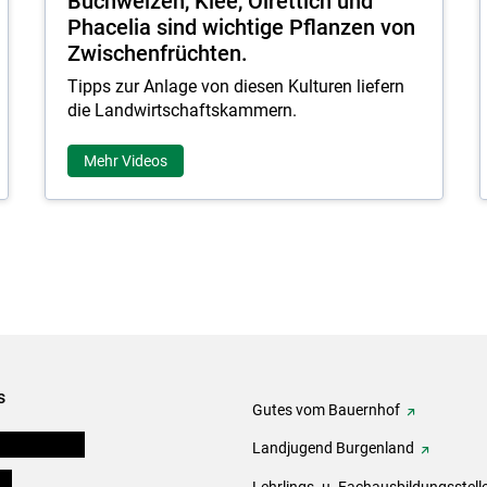
Buchweizen, Klee, Ölrettich und
Phacelia sind wichtige Pflanzen von
Zwischenfrüchten.
Tipps zur Anlage von diesen Kulturen liefern
die Landwirtschaftskammern.
Mehr Videos
s
Gutes vom Bauernhof
tel-Plattform
Landjugend Burgenland
ds
Lehrlings- u. Fachausbildungsstell