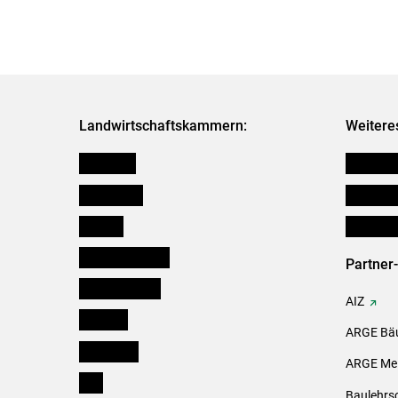
Landwirtschaftskammern:
Weitere
Österreich
Futtermit
Burgenland
Downloa
Kärnten
Initiativ
Niederösterreich
Partner
Oberösterreich
AIZ
Salzburg
ARGE Bäu
Steiermark
ARGE Mei
Tirol
Baulehrs