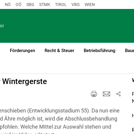
NÖ
OÖ
SBG
STMK
TIROL
VBG
WIEN
o
Förderungen
Recht & Steuer
Betriebsführung
Baue
 Wintergerste
N
renschieben (Entwicklungsstadium 55). Da nun eine
H
 Ähre möglich ist, wird die Abschlussbehandlung
fohlen. Welche Mittel zur Auswahl stehen und
R