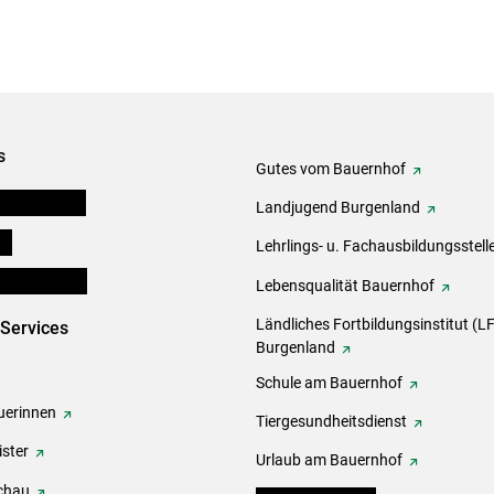
s
Gutes vom Bauernhof
tel-Plattform
Landjugend Burgenland
ds
Lehrlings- u. Fachausbildungsstell
en und Partner
Lebensqualität Bauernhof
Ländliches Fortbildungsinstitut (LF
-Services
Burgenland
Schule am Bauernhof
erinnen
Tiergesundheitsdienst
ster
Urlaub am Bauernhof
chau