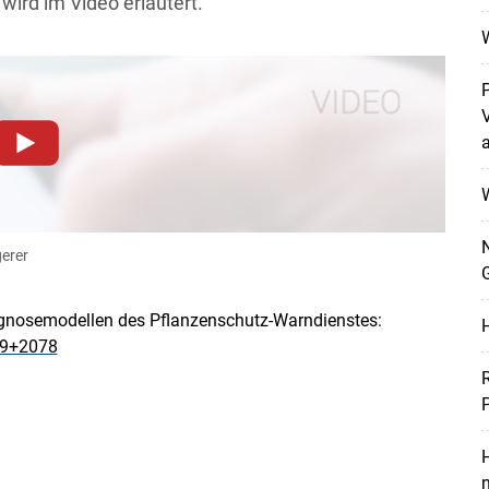
wird im Video erläutert.
Skip to main content
dieser Website müssen Cookies gesetzt werden
.
W
Datenschutzerklärung
.Sie können Ihre Entscheidung für
llungen jederzeit einsehen und korrigieren
N
erer
n
Akzeptieren
gnosemodellen des Pflanzenschutz-Warndienstes:
59+2078
H