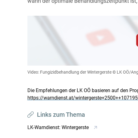
wann der optimale Behandlungszeitpunkt ist, 
Zum Abspielen von YouTube-Videos auf 
Für weitere Informationen lesen Sie bitte unsere
diese Website in den Cookie-Einste
Video: Fungizidbehandlung der Wintergerste
© LK OÖ/Ang
Cookies Einstellunge
Die Empfehlungen der LK OÖ basieren auf den Pro
https://warndienst.at/wintergerste+2500++10719
Links zum Thema
LK-Warndienst: Wintergerste