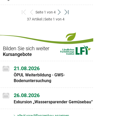
Seite 1 von 4
zum
zurück
weiter
zum
37 Artikel | Seite 1 von 4
ersten
zum
zum
letzten
Set
vorigen
nächsten
Set
Set
Set
Bilden Sie sich weiter
Kursangebote
21.08.2026
ÖPUL Weiterbildung - GWS-
Bodenuntersuchung
26.08.2026
Exkursion „Wassersparender Gemüsebau“
alle Kurse Pflanzenbau anzeigen