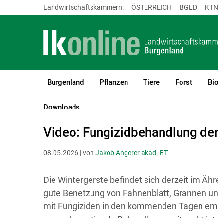
Landwirtschaftskammern:
ÖSTERREICH
BGLD
KTN
Burgenland
Pflanzen
Tiere
Forst
Bi
(current)1
LK Burgenland
Pflanzen
Pflanzenschutz
Downloads
Video: Fungizidbehandlung der
08.05.2026 | von
Jakob Angerer akad. BT
Die Wintergerste befindet sich derzeit im Äh
gute Benetzung von Fahnenblatt, Grannen und
mit Fungiziden in den kommenden Tagen emp