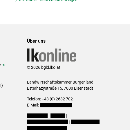
Über uns
e
© 2026 bgld.lko.at
Landwirtschaftskammer Burgenland
I)
Esterhazystraße 15, 7000 Eisenstadt
Telefon: +43 (0) 2682 702
E-Mail:
presse@lk-bgld.at
Impressum
|
Kontakt
|
Datenschutzerklärung
|
Barrierefreiheit
|
Cookie-Einstellungen