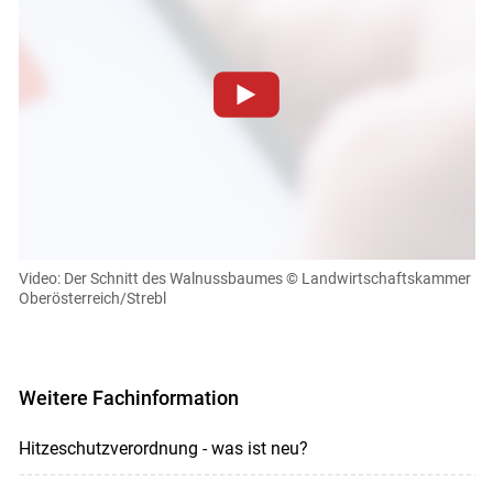
Zum Abspielen von YouTube-Videos auf dieser Website
müssen Cookies gesetzt werden
.
Für weitere Informationen lesen Sie bitte unsere
Datenschutzerklärung
.Sie können Ihre Entscheidung für
Skip to main content
diese Website in den Cookie-Einstellungen jederzeit
einsehen und korrigieren
Video: Der Schnitt des Walnussbaumes
© Landwirtschaftskammer
Oberösterreich/Strebl
Cookies Einstellungen
Akzeptieren
Weitere Fachinformation
Hitzeschutzverordnung - was ist neu?