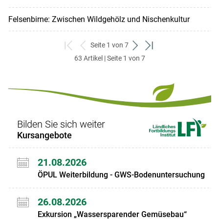
Felsenbirne: Zwischen Wildgehölz und Nischenkultur
Seite 1 von 7
zum
zurück
weiter
zum
63 Artikel | Seite 1 von 7
ersten
zum
zum
letzten
Set
vorigen
nächsten
Set
Set
Set
Bilden Sie sich weiter
Kursangebote
21.08.2026
ÖPUL Weiterbildung - GWS-Bodenuntersuchung
26.08.2026
Exkursion „Wassersparender Gemüsebau“