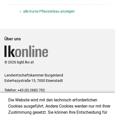
alle Kurse Pflanzenbau anzeigen
Über uns
© 2026 bgld.lko.at
Landwirtschaftskammer Burgenland
Esterhazystraße 15, 7000 Eisenstadt
Telefon: +43 (0) 2682 702
E-Mail:
presse@lk-bgld.at
Die Website wird mit den technisch erforderlichen
Impressum
|
Kontakt
|
Datenschutzerklärung
|
Barrierefreiheit
|
Cookies ausgeführt. Andere Cookies werden nur mit Ihrer
Cookie-Einstellungen
Zustimmung gesetzt. Sie können Ihre Entscheidung für