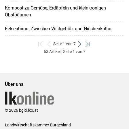
Kompost zu Gemüse, Erdäpfeln und kleinkronigen
Obstbäumen
Felsenbirne: Zwischen Wildgehölz und Nischenkultur
Seite 1 von 7
zum
zurück
weiter
zum
63 Artikel | Seite 1 von 7
ersten
zum
zum
letzten
Set
vorigen
nächsten
Set
Set
Set
Über uns
© 2026 bgld.lko.at
Landwirtschaftskammer Burgenland