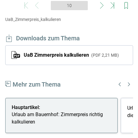
UaB_Zimmerpreis_kalkulieren
Downloads zum Thema
UaB Zimmerpreis kalkulieren
PDF
2,21 MB
Mehr zum Thema
Hauptartikel:
Urla
Urlaub am Bauernhof: Zimmerpreis richtig
die 
kalkulieren