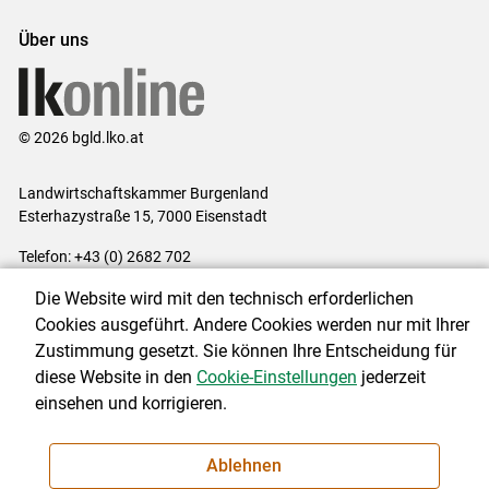
Über uns
© 2026 bgld.lko.at
Landwirtschaftskammer Burgenland
Esterhazystraße 15, 7000 Eisenstadt
Telefon: +43 (0) 2682 702
E-Mail:
presse@lk-bgld.at
Die Website wird mit den technisch erforderlichen
Impressum
|
Kontakt
|
Datenschutzerklärung
|
Barrierefreiheit
|
Cookies ausgeführt. Andere Cookies werden nur mit Ihrer
Cookie-Einstellungen
Zustimmung gesetzt. Sie können Ihre Entscheidung für
diese Website in den
Cookie-Einstellungen
jederzeit
einsehen und korrigieren.
NEWSLETTER
Ablehnen