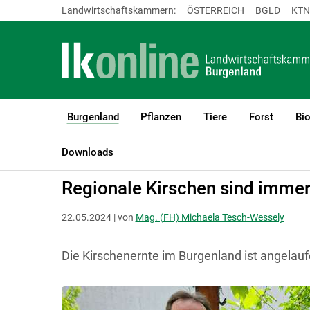
Landwirtschaftskammern:
ÖSTERREICH
BGLD
KTN
Burgenland
Pflanzen
Tiere
Forst
Bi
(current)1
LK Burgenland
Burgenland
Aktuelles
Downloads
Regionale Kirschen sind immer
22.05.2024 | von
Mag. (FH) Michaela Tesch-Wessely
Die Kirschenernte im Burgenland ist angelauf