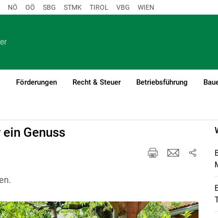
NÖ
OÖ
SBG
STMK
TIROL
VBG
WIEN
o
Förderungen
Recht & Steuer
Betriebsführung
Baue
 ein Genuss
B
en.
T