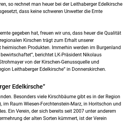
ren, so rechnet man heuer bei der Leithaberger Edelkirsche
sgesetzt, dass keine schweren Unwetter die Ernte
rnte gegeben hat, freuen wir uns, dass heuer die Qualität
Skip to main content
regionalen Kirschen trägt zum Erhalt unserer
mit heimischen Produkten. Immerhin werden im Burgenland
bewirtschaftet“, berichtet LK-Präsident Nikolaus
Strohmayer von der Kirschen-Genussquelle und
ion Leithaberger Edelkirsche“ in Donnerskirchen.
rger Edelkirsche“
nden. Besonders viele Kirschbäume gibt es in der Region
), im Raum Wiesen-Forchtenstein-Marz, in Horitschon und
s. Ein Verein, der sich bereits seit 2007 unter anderem
rmehrung der alten Sorten kümmert, ist der Verein