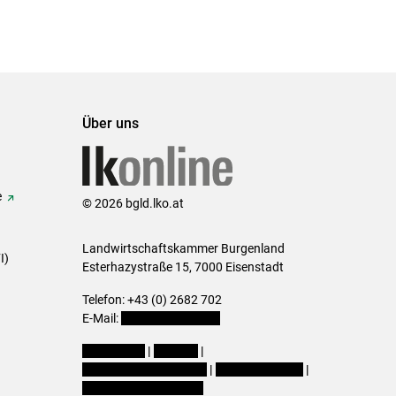
Über uns
e
© 2026 bgld.lko.at
Landwirtschaftskammer Burgenland
I)
Esterhazystraße 15, 7000 Eisenstadt
Telefon: +43 (0) 2682 702
E-Mail:
presse@lk-bgld.at
Impressum
|
Kontakt
|
Datenschutzerklärung
|
Barrierefreiheit
|
Cookie-Einstellungen