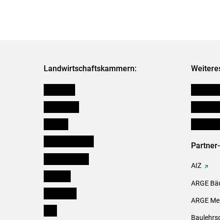
Landwirtschaftskammern:
Weitere
Österreich
Futtermit
Burgenland
Downloa
Kärnten
Initiativ
Niederösterreich
Partner
Oberösterreich
AIZ
Salzburg
ARGE Bäu
Steiermark
ARGE Mei
Tirol
Baulehrs