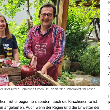
S
yer und Alfred Schemnitz vom Heurigen "der Schemnitz"
© Tesch-
L
chen früher begonnen, sondern auch die Kirschenernte ist
ren angelaufen. Auch wenn der Regen und die Unwetter der