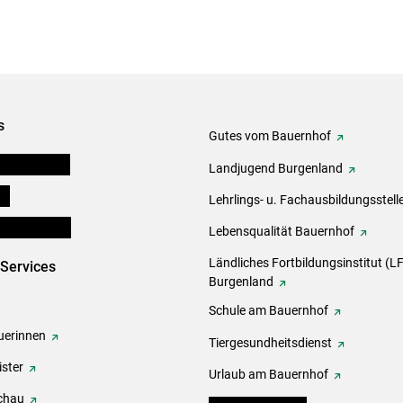
s
Gutes vom Bauernhof
tel-Plattform
Landjugend Burgenland
ds
Lehrlings- u. Fachausbildungsstell
en und Partner
Lebensqualität Bauernhof
Ländliches Fortbildungsinstitut (LF
-Services
Burgenland
Schule am Bauernhof
erinnen
Tiergesundheitsdienst
ster
Urlaub am Bauernhof
chau