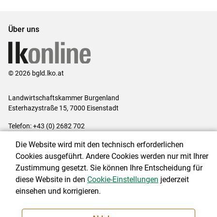
Set
Set
Über uns
© 2026 bgld.lko.at
Landwirtschaftskammer Burgenland
Esterhazystraße 15, 7000 Eisenstadt
Telefon: +43 (0) 2682 702
E-Mail:
presse@lk-bgld.at
Die Website wird mit den technisch erforderlichen
Impressum
|
Kontakt
|
Datenschutzerklärung
|
Barrierefreiheit
|
Cookies ausgeführt. Andere Cookies werden nur mit Ihrer
Cookie-Einstellungen
Zustimmung gesetzt. Sie können Ihre Entscheidung für
diese Website in den
Cookie-Einstellungen
jederzeit
einsehen und korrigieren.
NEWSLETTER