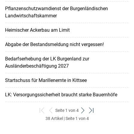
Pflanzenschutzwarndienst der Burgenländischen
Landwirtschaftskammer
Heimischer Ackerbau am Limit
Abgabe der Bestandsmeldung nicht vergessen!
Bedarfserhebung der LK Burgenland zur
Ausländerbeschäftigung 2027
Startschuss für Marillenernte in Kittsee
LK: Versorgungssicherheit braucht starke Bauernhöfe
Seite 1 von 4
zum
zurück
weiter
zum
38 Artikel | Seite 1 von 4
ersten
zum
zum
letzten
Set
vorigen
nächsten
Set