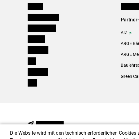
Kärnten
Initiativ
Niederösterreich
Partner
Oberösterreich
AIZ
Salzburg
ARGE Bäu
Steiermark
ARGE Mei
Tirol
Baulehrs
Vorarlberg
Green Ca
Wien
NEWSLETTER
Die Website wird mit den technisch erforderlichen Cookies 