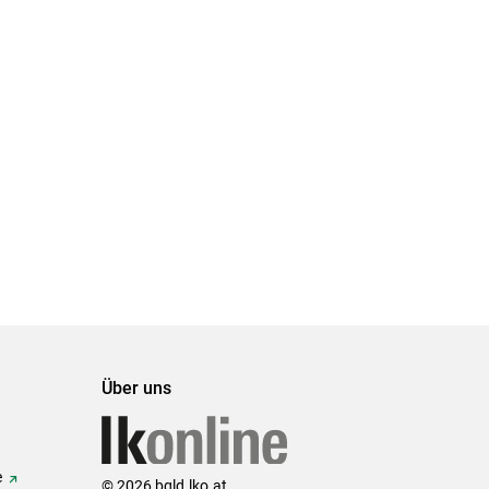
Über uns
e
© 2026 bgld.lko.at