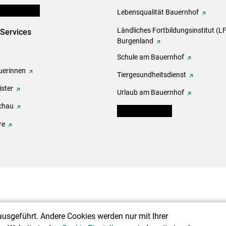
en und Partner
Lebensqualität Bauernhof
Ländliches Fortbildungsinstitut (LF
-Services
Burgenland
Schule am Bauernhof
erinnen
Tiergesundheitsdienst
ster
Urlaub am Bauernhof
chau
warndienst.lko.at
re
ausgeführt. Andere Cookies werden nur mit Ihrer