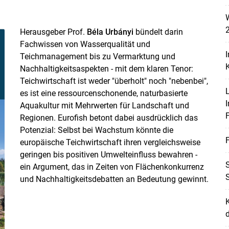
W
Herausgeber Prof.
Béla Urbányi
bündelt darin
Fachwissen von Wasserqualität und
I
Teichmanagement bis zu Vermarktung und
K
Nachhaltigkeitsaspekten - mit dem klaren Tenor:
Teichwirtschaft ist weder "überholt" noch "nebenbei",
L
es ist eine ressourcenschonende, naturbasierte
Aquakultur
mit Mehrwerten für Landschaft und
F
Regionen. Eurofish betont dabei ausdrücklich das
Potenzial: Selbst bei Wachstum könnte die
F
europäische Teichwirtschaft ihren vergleichsweise
Skip to main content
geringen bis positiven Umwelteinfluss bewahren -
ein Argument, das in Zeiten von Flächenkonkurrenz
und Nachhaltigkeitsdebatten an Bedeutung gewinnt.
K
d