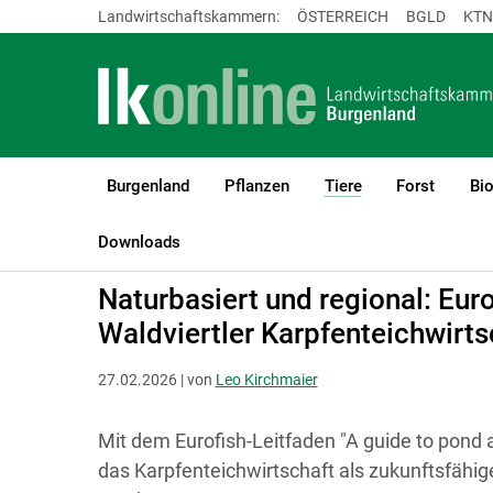
Landwirtschaftskammern:
ÖSTERREICH
BGLD
KTN
Burgenland
Pflanzen
Tiere
Forst
Bi
(current)1
LK Burgenland
Tiere
Fische
Praxis und Wissenschaft
Downloads
Naturbasiert und regional: Eu
Waldviertler Karpfenteichwirts
27.02.2026 | von
Leo Kirchmaier
Mit dem Eurofish-Leitfaden "A guide to pond 
das Karpfenteichwirtschaft als zukunftsfähig