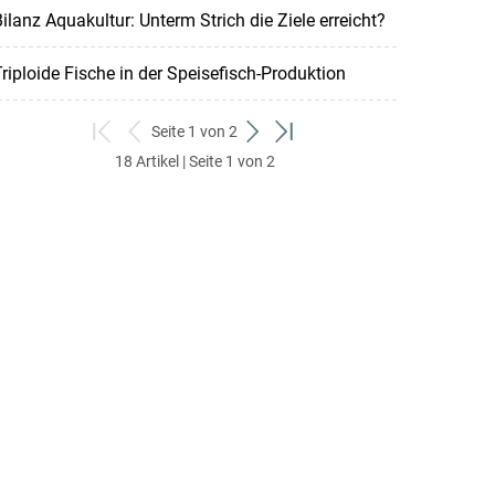
ilanz Aquakultur: Unterm Strich die Ziele erreicht?
riploide Fische in der ­Speisefisch-Produktion
Seite 1 von 2
zum
zurück
weiter
zum
18 Artikel | Seite 1 von 2
ersten
zum
zum
letzten
Set
vorigen
nächsten
Set
Set
Set