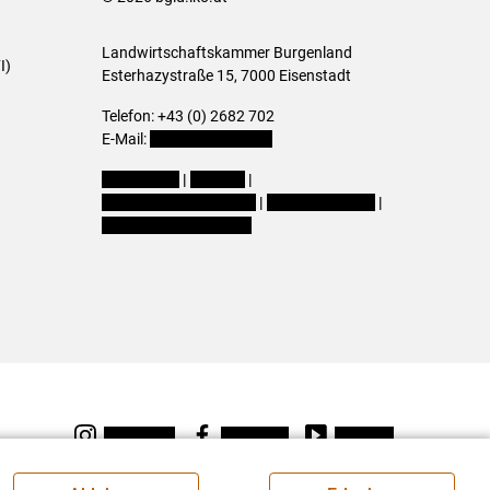
Landwirtschaftskammer Burgenland
I)
Esterhazystraße 15, 7000 Eisenstadt
Telefon: +43 (0) 2682 702
E-Mail:
presse@lk-bgld.at
Impressum
|
Kontakt
|
Datenschutzerklärung
|
Barrierefreiheit
|
Cookie-Einstellungen
Instagram
Facebook
Youtube