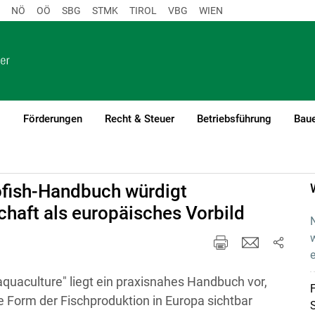
NÖ
OÖ
SBG
STMK
TIROL
VBG
WIEN
o
Förderungen
Recht & Steuer
Betriebsführung
Baue
rofish-Handbuch würdigt
chaft als europäisches Vorbild
N
w
e
aquaculture" liegt ein praxisnahes Handbuch vor,
F
e Form der Fischproduktion in Europa sichtbar
S