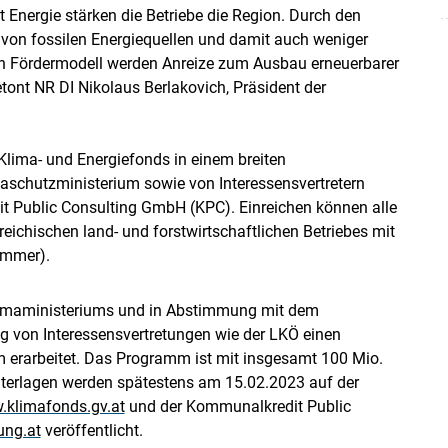
 Energie stärken die Betriebe die Region. Durch den
 von fossilen Energiequellen und damit auch weniger
n Fördermodell werden Anreize zum Ausbau erneuerbarer
tont NR DI Nikolaus Berlakovich, Präsident der
lima- und Energiefonds in einem breiten
Skip to main content
aschutzministerium sowie von Interessensvertretern
dit Public Consulting GmbH (KPC). Einreichen können alle
eichischen land- und forstwirtschaftlichen Betriebes mit
ummer).
Klimaministeriums und in Abstimmung mit dem
g von Interessensvertretungen wie der LKÖ einen
m erarbeitet. Das Programm ist mit insgesamt 100 Mio.
unterlagen werden spätestens am 15.02.2023 auf der
klimafonds.gv.at
und der Kommunalkredit Public
ung.at
veröffentlicht.