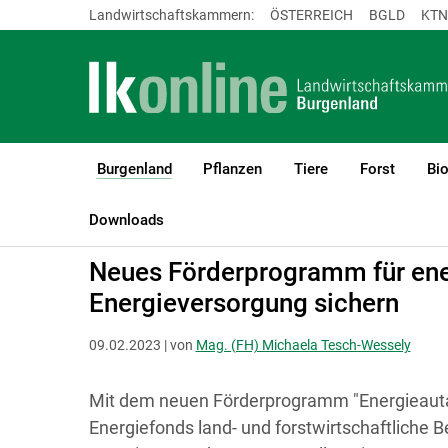
Landwirtschaftskammern:
ÖSTERREICH
BGLD
KTN
Burgenland
Pflanzen
Tiere
Forst
Bi
(current)1
LK Burgenland
Burgenland
Aktuelles
Downloads
Neues Förderprogramm für ene
Energieversorgung sichern
09.02.2023 | von
Mag. (FH) Michaela Tesch-Wessely
Mit dem neuen Förderprogramm "Energieautar
Energiefonds land- und forstwirtschaftliche 