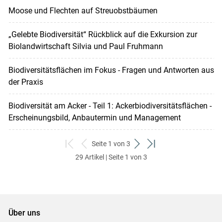
Moose und Flechten auf Streuobstbäumen
„Gelebte Biodiversität“ Rückblick auf die Exkursion zur
Biolandwirtschaft Silvia und Paul Fruhmann
Biodiversitätsflächen im Fokus - Fragen und Antworten aus
der Praxis
Biodiversität am Acker - Teil 1: Ackerbiodiversitätsflächen -
Erscheinungsbild, Anbautermin und Management
Seite 1 von 3
zum
zurück
weiter
zum
29 Artikel | Seite 1 von 3
ersten
zum
zum
letzten
Set
vorigen
nächsten
Set
Set
Set
Über uns