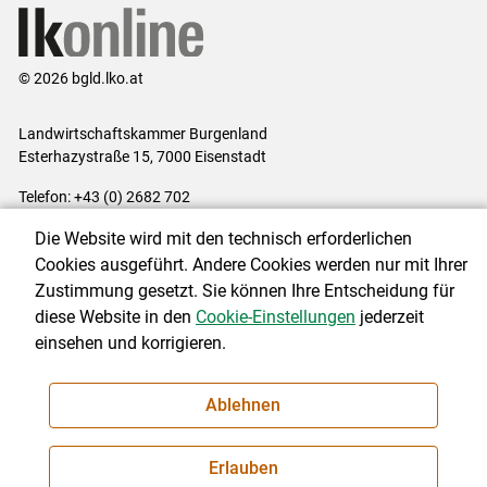
© 2026 bgld.lko.at
Landwirtschaftskammer Burgenland
Esterhazystraße 15, 7000 Eisenstadt
Telefon: +43 (0) 2682 702
E-Mail:
presse@lk-bgld.at
Die Website wird mit den technisch erforderlichen
Impressum
|
Kontakt
|
Datenschutzerklärung
|
Barrierefreiheit
|
Cookies ausgeführt. Andere Cookies werden nur mit Ihrer
Cookie-Einstellungen
Zustimmung gesetzt. Sie können Ihre Entscheidung für
diese Website in den
Cookie-Einstellungen
jederzeit
einsehen und korrigieren.
NEWSLETTER
Ablehnen
Erlauben