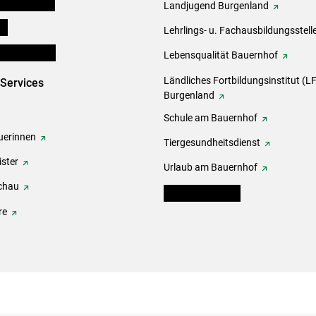
tel-Plattform
Landjugend Burgenland
ds
Lehrlings- u. Fachausbildungsstell
en und Partner
Lebensqualität Bauernhof
Ländliches Fortbildungsinstitut (LF
-Services
Burgenland
Schule am Bauernhof
erinnen
Tiergesundheitsdienst
ster
Urlaub am Bauernhof
chau
warndienst.lko.at
re