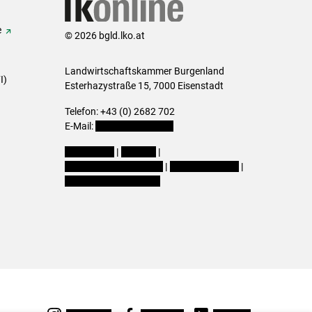
e
© 2026 bgld.lko.at
Landwirtschaftskammer Burgenland
I)
Esterhazystraße 15, 7000 Eisenstadt
Telefon: +43 (0) 2682 702
E-Mail:
presse@lk-bgld.at
Impressum
|
Kontakt
|
Datenschutzerklärung
|
Barrierefreiheit
|
Cookie-Einstellungen