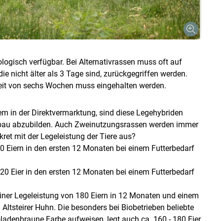
logisch verfügbar. Bei Alternativrassen muss oft auf
ie nicht älter als 3 Tage sind, zurückgegriffen werden.
zeit von sechs Wochen muss eingehalten werden.
em in der Direktvermarktung, sind diese Legehybriden
andbau abzubilden. Auch Zweinutzungsrassen werden immer
ret mit der Legeleistung der Tiere aus?
 Eiern in den ersten 12 Monaten bei einem Futterbedarf
0 Eier in den ersten 12 Monaten bei einem Futterbedarf
einer Legeleistung von 180 Eiern in 12 Monaten und einem
ltsteirer Huhn. Die besonders bei Biobetrieben beliebte
ladenbraune Farbe aufweisen, legt auch ca. 160 - 180 Eier