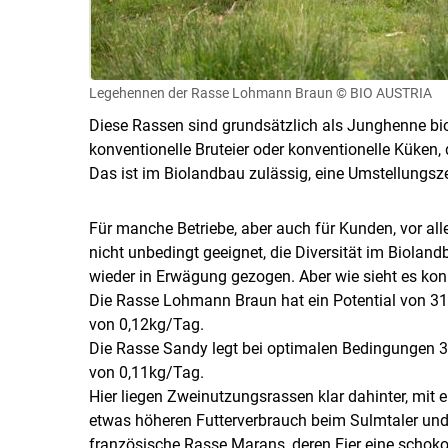
Legehennen der Rasse Lohmann Braun
© BIO AUSTRIA
Diese Rassen sind grundsätzlich als Junghenne bio
konventionelle Bruteier oder konventionelle Küken, d
Das ist im Biolandbau zulässig, eine Umstellungs
Für manche Betriebe, aber auch für Kunden, vor all
nicht unbedingt geeignet, die Diversität im Biol
wieder in Erwägung gezogen. Aber wie sieht es konk
Die Rasse Lohmann Braun hat ein Potential von 310
von 0,12kg/Tag.
Die Rasse Sandy legt bei optimalen Bedingungen 32
von 0,11kg/Tag.
Hier liegen Zweinutzungsrassen klar dahinter, mit 
etwas höheren Futterverbrauch beim Sulmtaler und A
französische Rasse Marans, deren Eier eine schoko