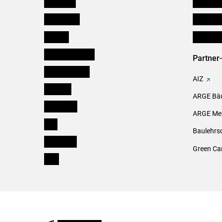
Österreich
Futtermit
Burgenland
Downloa
Kärnten
Initiativ
Niederösterreich
Partner
Oberösterreich
AIZ
Salzburg
ARGE Bäu
Steiermark
ARGE Mei
Tirol
Baulehrs
Vorarlberg
Green Ca
Wien