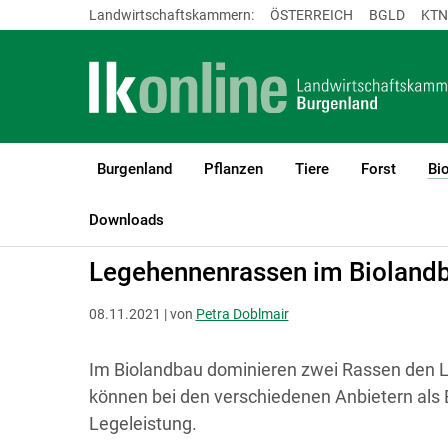
Landwirtschaftskammern:
ÖSTERREICH
BGLD
KTN
Burgenland
Pflanzen
Tiere
Forst
Bi
LK Burgenland
Bio
Artgerechte Tierhaltung
Geflügel
Downloads
Legehennenrassen im Bioland
08.11.2021 | von
Petra Doblmair
Im Biolandbau dominieren zwei Rassen den 
können bei den verschiedenen Anbietern als
Legeleistung.