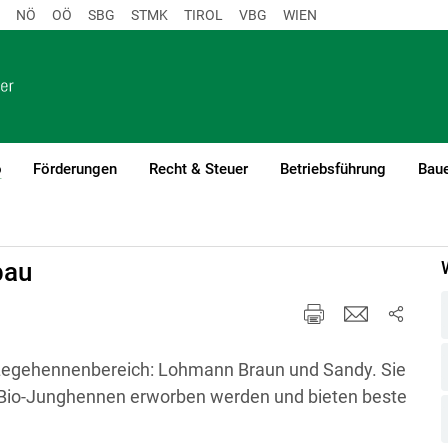
NÖ
OÖ
SBG
STMK
TIROL
VBG
WIEN
o
Förderungen
Recht & Steuer
Betriebsführung
Baue
(current)1
bau
Legehennenbereich: Lohmann Braun und Sandy. Sie
 Bio-Junghennen erworben werden und bieten beste