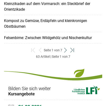
Kleinzikaden auf dem Vormarsch: ein Steckbrief der
Orientzikade
Kompost zu Gemüse, Erdäpfeln und kleinkronigen
Obstbäumen
Felsenbirne: Zwischen Wildgehölz und Nischenkultur
Seite 1 von 7
zum
zurück
weiter
zum
63 Artikel | Seite 1 von 7
ersten
zum
zum
letzten
Set
vorigen
nächsten
Set
Set
Set
Bilden Sie sich weiter
Kursangebote