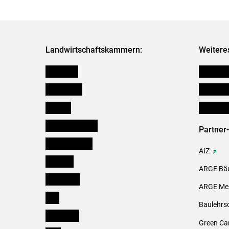
Landwirtschaftskammern:
Weitere
Österreich
Futtermit
Burgenland
Downloa
Kärnten
Initiativ
Niederösterreich
Partner
Oberösterreich
AIZ
Salzburg
ARGE Bäu
Steiermark
ARGE Mei
Tirol
Baulehrs
Vorarlberg
Green Ca