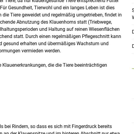
er Tiere, da nur klauengesunde Tiere entsprechend Futter
ür Gesundheit, Tierwohl und ein langes Leben ist dies
S
die Tiere geweidet und regelmäßig umgetrieben, findet in
eichende Abnutzung des Klauenhorns statt (Triebwege,
allhaltungsperioden und Haltung auf reinen Wiesenflächen
eichend statt. Durch einen regelmäßigen Pflegeschnitt kann
nd gesund erhalten und übermäßiges Wachstum und
D
formungen vermieden werden.
e Klauenerkrankungen, die die Tiere beeinträchtigen
Skip to main content
ls bei Rindern, so dass es sich mit Fingerdruck bereits
rn an der Klauenspitze und im hinteren Abschnitt nur etwa