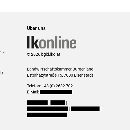
Über uns
e
© 2026 bgld.lko.at
Landwirtschaftskammer Burgenland
I)
Esterhazystraße 15, 7000 Eisenstadt
Telefon: +43 (0) 2682 702
E-Mail:
presse@lk-bgld.at
Impressum
|
Kontakt
|
Datenschutzerklärung
|
Barrierefreiheit
|
Cookie-Einstellungen