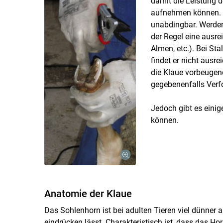
damit die Leistung d
aufnehmen können. F
unabdingbar. Werden 
der Regel eine ausr
Almen, etc.). Bei St
findet er nicht ausr
die Klaue vorbeuge
gegebenenfalls Ver
Jedoch gibt es einig
können.
Anatomie der Klaue
Das Sohlenhorn ist bei adulten Tieren viel dünner a
eindrücken lässt. Charakteristisch ist, dass das Ho