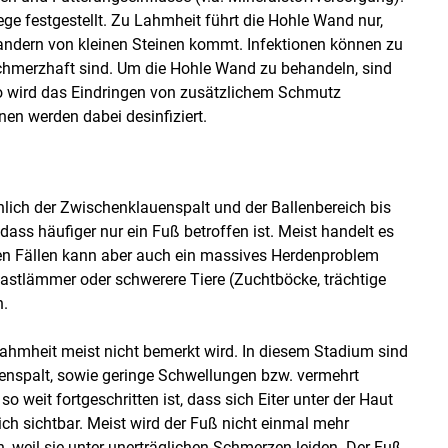
ge festgestellt. Zu Lahmheit führt die Hohle Wand nur,
ndern von kleinen Steinen kommt. Infektionen können zu
chmerzhaft sind. Um die Hohle Wand zu behandeln, sind
So wird das Eindringen von zusätzlichem Schmutz
en werden dabei desinfiziert.
ich der Zwischenklauenspalt und der Ballenbereich bis
 dass häufiger nur ein Fuß betroffen ist. Meist handelt es
ren Fällen kann aber auch ein massives Herdenproblem
Mastlämmer oder schwerere Tiere (Zuchtböcke, trächtige
n.
Lahmheit meist nicht bemerkt wird. In diesem Stadium sind
nspalt, sowie geringe Schwellungen bzw. vermehrt
eit fortgeschritten ist, dass sich Eiter unter der Haut
ch sichtbar. Meist wird der Fuß nicht einmal mehr
, weil sie unter unerträglichen Schmerzen leiden. Der Fuß