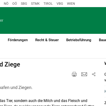
NÖ
OÖ
SBG
STMK
TIROL
VBG
WIEN
o
Förderungen
Recht & Steuer
Betriebsführung
Baue
d Ziege
v
afen und Ziegen.
 das Tier, sondern auch die Milch und das Fleisch und
Z