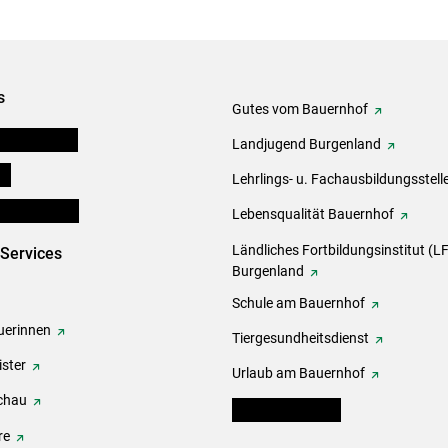
s
Gutes vom Bauernhof
tel-Plattform
Landjugend Burgenland
ds
Lehrlings- u. Fachausbildungsstell
en und Partner
Lebensqualität Bauernhof
Ländliches Fortbildungsinstitut (LF
-Services
Burgenland
Schule am Bauernhof
erinnen
Tiergesundheitsdienst
ster
Urlaub am Bauernhof
chau
warndienst.lko.at
re