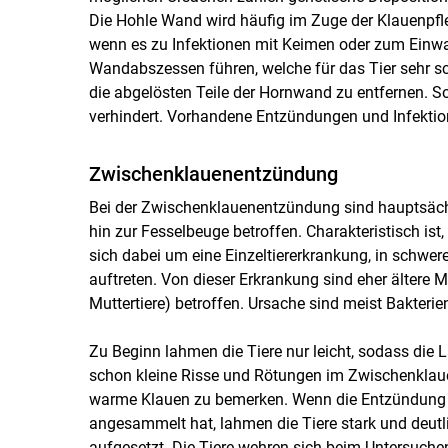
Die Hohle Wand wird häufig im Zuge der Klauenpfle
wenn es zu Infektionen mit Keimen oder zum Einwa
Wandabszessen führen, welche für das Tier sehr s
die abgelösten Teile der Hornwand zu entfernen. 
verhindert. Vorhandene Entzündungen und Infektion
Zwischenklauenentzündung
Bei der Zwischenklauenentzündung sind hauptsächl
hin zur Fesselbeuge betroffen. Charakteristisch ist,
sich dabei um eine Einzeltiererkrankung, in schwe
auftreten. Von dieser Erkrankung sind eher ältere 
Muttertiere) betroffen. Ursache sind meist Bakterie
Zu Beginn lahmen die Tiere nur leicht, sodass die 
schon kleine Risse und Rötungen im Zwischenklaue
warme Klauen zu bemerken. Wenn die Entzündung so w
angesammelt hat, lahmen die Tiere stark und deutli
aufgesetzt. Die Tiere wehren sich beim Untersuchen