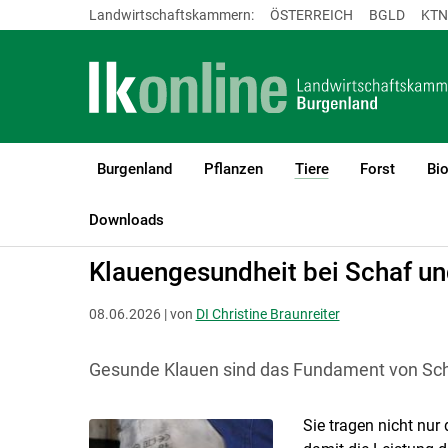
Landwirtschaftskammern:
ÖSTERREICH
BGLD
KTN
Burgenland
Pflanzen
Tiere
Forst
Bi
(current)1
LK Burgenland
Tiere
Schafe & Ziegen
Downloads
Klauengesundheit bei Schaf un
08.06.2026 | von
DI Christine Braunreiter
Gesunde Klauen sind das Fundament von Sch
Sie tragen nicht nur