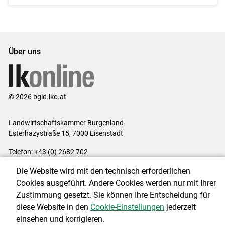
Über uns
© 2026 bgld.lko.at
Landwirtschaftskammer Burgenland
Esterhazystraße 15, 7000 Eisenstadt
Telefon: +43 (0) 2682 702
E-Mail:
presse@lk-bgld.at
Die Website wird mit den technisch erforderlichen
Impressum
|
Kontakt
|
Datenschutzerklärung
|
Barrierefreiheit
|
Cookies ausgeführt. Andere Cookies werden nur mit Ihrer
Cookie-Einstellungen
Zustimmung gesetzt. Sie können Ihre Entscheidung für
diese Website in den
Cookie-Einstellungen
jederzeit
einsehen und korrigieren.