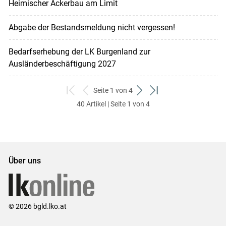
Heimischer Ackerbau am Limit
Abgabe der Bestandsmeldung nicht vergessen!
Bedarfserhebung der LK Burgenland zur
Ausländerbeschäftigung 2027
Seite 1 von 4
zum
zurück
weiter
zum
40 Artikel | Seite 1 von 4
ersten
zum
zum
letzten
Set
vorigen
nächsten
Set
Set
Set
Über uns
© 2026 bgld.lko.at