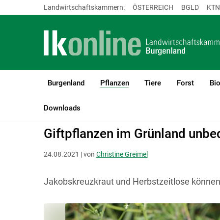
Landwirtschaftskammern:
ÖSTERREICH
BGLD
KTN
Burgenland
Pflanzen
Tiere
Forst
Bi
(current)1
LK Burgenland
Pflanzen
Grünland & Futterbau
Downloads
Giftpflanzen im Grünland ­unb
24.08.2021 | von
Christine Greimel
Jakobskreuzkraut und Herbstzeitlose können f