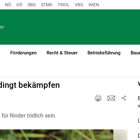
NÖ
OÖ
SBG
STMK
TIROL
VBG
WIEN
o
Förderungen
Recht & Steuer
Betriebsführung
Baue
edingt bekämpfen
v
ür Rinder tödlich sein.
D