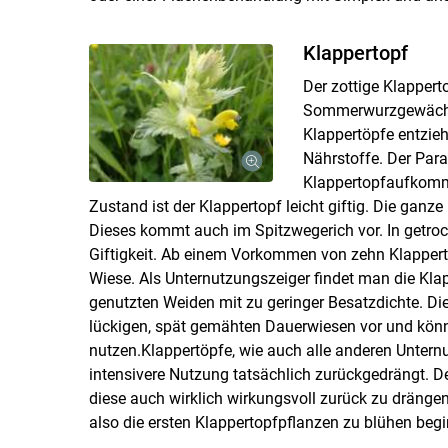
Klappertopf
Der zottige Klappert
Sommerwurzgewächse
Klappertöpfe entzieh
Nährstoffe. Der Para
Klappertopfaufkommen
Zustand ist der Klappertopf leicht giftig. Die gan
Dieses kommt auch im Spitzwegerich vor. In getroc
Giftigkeit. Ab einem Vorkommen von zehn Klapperto
Wiese. Als Unternutzungszeiger findet man die Klapp
genutzten Weiden mit zu geringer Besatzdichte. Di
lückigen, spät gemähten Dauerwiesen vor und könn
nutzen.Klappertöpfe, wie auch alle anderen Unter
intensivere Nutzung tatsächlich zurückgedrängt. Der
diese auch wirklich wirkungsvoll zurück zu dränge
also die ersten Klappertopfpflanzen zu blühen beg