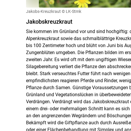
Jakobs-Kreuzkraut
© LK-Stmk
Jakobskreuzkraut
Sie kommen im Grünland vor und sind hochgiftig: 
Alpenkreuzkraut sowie das schmalblättrige Kreuzkr
bis 100 Zentimeter hoch und blüht von Juni bis Au
Zungenblüten umgeben. Die Pflanzen bilden im ers
zweiten Jahr. Es wird oft mit dem ungiftigen Wiese
Silagebereitung verliert die Pflanze den abschreck
bleibt. Stark verseuchtes Futter führt nach wenig
empfindlichsten reagieren Pferde und Rinder, wenig
Pflanze durch Samen. Günstige Voraussetzungen b
Grünland und Vegetationslücken in überbeweidet
Verdrängen. Verdrängt wird das Jakobskreuzkraut d
einem drei- oder mehrmaligen Schnitt kann es sich 
an den angrenzenden Wegrändern und Böschungen v
Bekämpft wird die Giftpflanze auch durch Ausrei
oder einer Flächenbehandlung mit Simplex und an