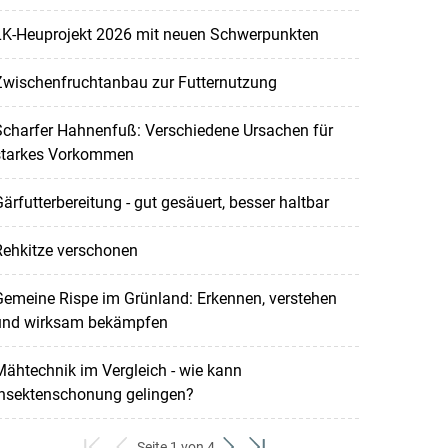
LK-Heuprojekt 2026 mit neuen Schwerpunkten
Zwischenfruchtanbau zur Futternutzung
Scharfer Hahnenfuß: Verschiedene Ursachen für
starkes Vorkommen
ärfutterbereitung - gut gesäuert, besser haltbar
Rehkitze verschonen
emeine Rispe im Grünland: Erkennen, verstehen
und wirksam bekämpfen
ähtechnik im Vergleich - wie kann
Insektenschonung gelingen?
Seite 1 von 4