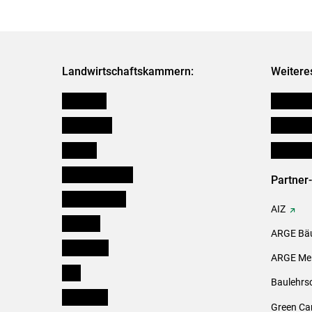
Landwirtschaftskammern:
Weitere
Österreich
Futtermit
Burgenland
Downloa
Kärnten
Initiativ
Niederösterreich
Partner
Oberösterreich
AIZ
Salzburg
ARGE Bäu
Steiermark
ARGE Mei
Tirol
Baulehrs
Vorarlberg
Green Ca