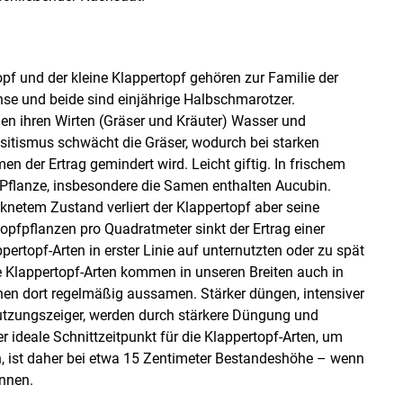
opf und der kleine Klappertopf gehören zur Familie der
 und beide sind einjährige Halbschmarotzer.
en ihren Wirten (Gräser und Kräuter) Wasser und
sitismus schwächt die Gräser, wodurch bei starken
 der Ertrag gemindert wird. Leicht giftig. In frischem
ze Pflanze, insbesondere die Samen enthalten Aucubin.
knetem Zustand verliert der Klappertopf aber seine
pfpflanzen pro Quadratmeter sinkt der Ertrag einer
ertopf-Arten in erster Linie auf unternutzten oder zu spät
e Klappertopf-Arten kommen in unseren Breiten auch in
en dort regelmäßig aussamen. Stärker düngen, intensiver
nutzungszeiger, werden durch stärkere Düngung und
 ideale Schnittzeitpunkt für die Klappertopf-Arten, um
n, ist daher bei etwa 15 Zentimeter Bestandeshöhe – wenn
innen.