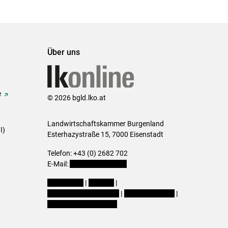
Über uns
e
© 2026 bgld.lko.at
Landwirtschaftskammer Burgenland
I)
Esterhazystraße 15, 7000 Eisenstadt
Telefon: +43 (0) 2682 702
E-Mail:
presse@lk-bgld.at
Impressum
|
Kontakt
|
Datenschutzerklärung
|
Barrierefreiheit
|
Cookie-Einstellungen