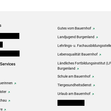
s
Gutes vom Bauernhof
tel-Plattform
Landjugend Burgenland
ds
Lehrlings- u. Fachausbildungsstell
en und Partner
Lebensqualität Bauernhof
Ländliches Fortbildungsinstitut (LF
-Services
Burgenland
Schule am Bauernhof
erinnen
Tiergesundheitsdienst
ster
Urlaub am Bauernhof
chau
warndienst.lko.at
re