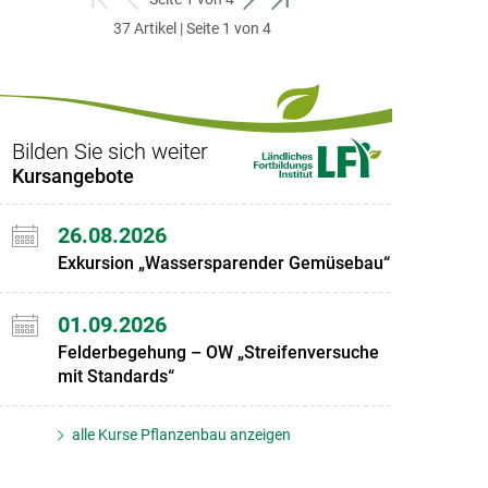
zum
zurück
weiter
zum
37 Artikel | Seite 1 von 4
ersten
zum
zum
letzten
Set
vorigen
nächsten
Set
Set
Set
Bilden Sie sich weiter
Kursangebote
26.08.2026
Exkursion „Wassersparender Gemüsebau“
01.09.2026
Felderbegehung – OW „Streifenversuche
mit Standards“
alle Kurse Pflanzenbau anzeigen