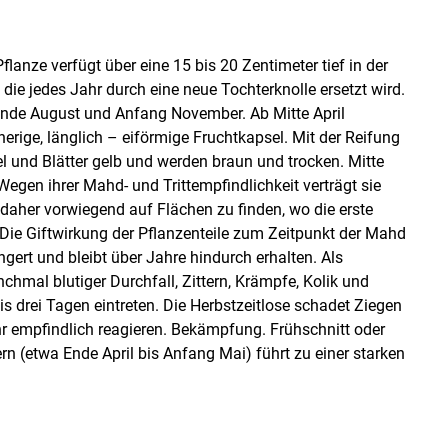
lanze verfügt über eine 15 bis 20 Zentimeter tief in der
 die jedes Jahr durch eine neue Tochterknolle ersetzt wird.
Ende August und Anfang November. Ab Mitte April
herige, länglich – eiförmige Fruchtkapsel. Mit der Reifung
l und Blätter gelb und werden braun und trocken. Mitte
egen ihrer Mahd- und Trittempfindlichkeit verträgt sie
 daher vorwiegend auf Flächen zu finden, wo die erste
 Die Giftwirkung der Pflanzenteile zum Zeitpunkt der Mahd
gert und bleibt über Jahre hindurch erhalten. Als
hmal blutiger Durchfall, Zittern, Krämpfe, Kolik und
s drei Tagen eintreten. Die Herbstzeitlose schadet Ziegen
 empfindlich reagieren. Bekämpfung. Frühschnitt oder
n (etwa Ende April bis Anfang Mai) führt zu einer starken