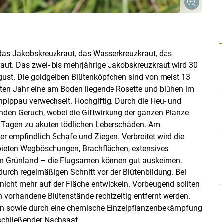
das Jakobskreuzkraut, das Wasserkreuzkraut, das
aut. Das zwei- bis mehrjährige Jakobskreuzkraut wird 30
gust. Die goldgelben Blütenköpfchen sind von meist 13
ten Jahr eine am Boden liegende Rosette und blühen im
npippau verwechselt. Hochgiftig. Durch die Heu- und
enden Geruch, wobei die Giftwirkung der ganzen Planze
en Tagen zu akuten tödlichen Leberschäden. Am
er empfindlich Schafe und Ziegen. Verbreitet wird die
ieten Wegböschungen, Brachflächen, extensives
em Grünland – die Flugsamen können gut auskeimen.
urch regelmäßigen Schnitt vor der Blütenbildung. Bei
nicht mehr auf der Fläche entwickeln. Vorbeugend sollten
orhandene Blütenstände rechtzeitig entfernt werden.
ßen sowie durch eine chemische Einzelpflanzenbekämpfung
schließender Nachsaat.