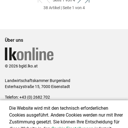
Seite 1 von 4
zum
zurück
weiter
zum
38 Artikel | Seite 1 von 4
ersten
zum
zum
letzten
Set
vorigen
nächsten
Set
Set
Set
Über uns
© 2026 bgld.lko.at
Landwirtschaftskammer Burgenland
Esterhazystraße 15, 7000 Eisenstadt
Telefon: +43 (0) 2682 702
E-Mail:
presse@lk-bgld.at
Die Website wird mit den technisch erforderlichen
Impressum
|
Kontakt
|
Datenschutzerklärung
|
Barrierefreiheit
|
Cookies ausgeführt. Andere Cookies werden nur mit Ihrer
Cookie-Einstellungen
Zustimmung gesetzt. Sie können Ihre Entscheidung für