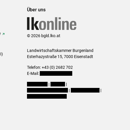
Über uns
e
© 2026 bgld.lko.at
Landwirtschaftskammer Burgenland
I)
Esterhazystraße 15, 7000 Eisenstadt
Telefon: +43 (0) 2682 702
E-Mail:
presse@lk-bgld.at
Impressum
|
Kontakt
|
Datenschutzerklärung
|
Barrierefreiheit
|
Cookie-Einstellungen