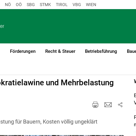
NÖ
OÖ
SBG
STMK
TIROL
VBG
WIEN
o
Förderungen
Recht & Steuer
Betriebsführung
Baue
okratielawine und Mehrbelastung
P
ung für Bauern, Kosten völlig ungeklärt