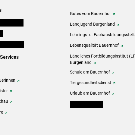
s
Gutes vom Bauernhof
tel-Plattform
Landjugend Burgenland
ds
Lehrlings- u. Fachausbildungsstell
en und Partner
Lebensqualität Bauernhof
Ländliches Fortbildungsinstitut (LF
-Services
Burgenland
Schule am Bauernhof
erinnen
Tiergesundheitsdienst
ster
Urlaub am Bauernhof
chau
warndienst.lko.at
re