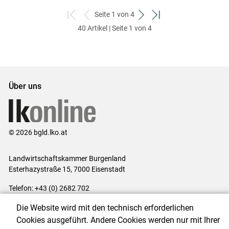
Seite 1 von 4
zum
zurück
weiter
zum
40 Artikel | Seite 1 von 4
ersten
zum
zum
letzten
Set
vorigen
nächsten
Set
Set
Set
Über uns
© 2026 bgld.lko.at
Landwirtschaftskammer Burgenland
Esterhazystraße 15, 7000 Eisenstadt
Telefon: +43 (0) 2682 702
E-Mail:
presse@lk-bgld.at
Die Website wird mit den technisch erforderlichen
Impressum
|
Kontakt
|
Datenschutzerklärung
|
Barrierefreiheit
|
Cookies ausgeführt. Andere Cookies werden nur mit Ihrer
Cookie-Einstellungen